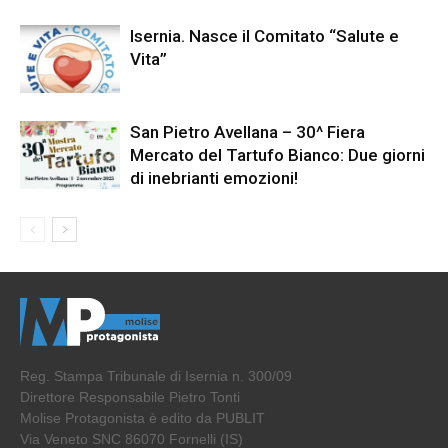
Isernia. Nasce il Comitato “Salute e
Vita”
San Pietro Avellana – 30^ Fiera
Mercato del Tartufo Bianco: Due giorni
di inebrianti emozioni!
Reg. Stampa Tribunale di Isernia n. 300/09
Direttore Responsabile Pietro Tonti
Molise Protagonista è edito da PUBLIT
Via Veneto SNC 86070 Fornelli (IS)