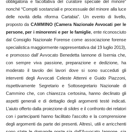
obbligatoria e facoltativa del curatore speciale del minore”
nonché “Compiti sostanziali e processuale del minore alla luce
delle novità della riforma Cartabia”. Un evento di livello,
proposto da
CAMMINO (Camera Nazionale Avvocati per le
persone, per i minorenni e per le famiglie
, ente riconosciuto
dal Consiglio Nazionale Forense come associazione forense
specialistica maggiormente rappresentativa dal 19 luglio 2013),
e promosso dall’ Avvocato Benedetta Iannone di Isernia che,
con sempre viva passione, preparazione e dedizione, ha
moderato il tavolo dei lavori dove si sono succeduti gli
interventi degli Avvocati Celeste Attenni e Guido Piazzoni,
rispettivamente Segretario e Sottosegretario Nazionale di
Cammino che, con chiarezza certosina, hanno declinato gli
aspetti generali e di dettaglio degli argomenti testé indicati.
L’aiuto offerto dalla proiezione di
slides
e il confronto dei relatori
con i partecipanti hanno facilitato l’ascolto e la comprensione
degli argomenti da parte dei presenti. Altresì, utili e arricchenti
sono state le domande poste sia dall’Avvocato Iannone, sia