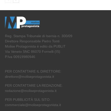
Reg. Stampa Tribunale di Isernia n. 300/09
Direttore Responsabile Pietro Tonti
Molise Protagonista è edito da PUBLIT
Via Veneto SNC 86070 Fornelli (IS)
P.Iva 00919980946
PER CONTATTARE IL DIRETTORE:
direttore@moliseprotagonista.it
PER CONTATTARE LA REDAZIONE:
redazione@moliseprotagonista.it
PER PUBBLICITÀ SUL SITO:
commerciale@moliseprotagonista.it