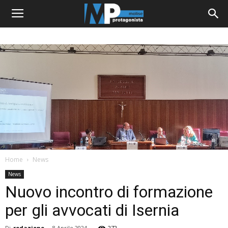
Home
News
News
Nuovo incontro di formazione
per gli avvocati di Isernia
Di
redazione
-
8 Aprile 2024
272