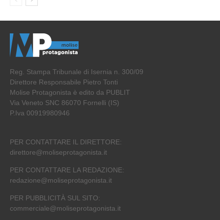
Reg. Stampa Tribunale di Isernia n. 300/09
Direttore Responsabile Pietro Tonti
Molise Protagonista è edito da PUBLIT
Via Veneto SNC 86070 Fornelli (IS)
P.Iva 00919980946
PER CONTATTARE IL DIRETTORE:
direttore@moliseprotagonista.it
PER CONTATTARE LA REDAZIONE:
redazione@moliseprotagonista.it
PER PUBBLICITÀ SUL SITO:
commerciale@moliseprotagonista.it