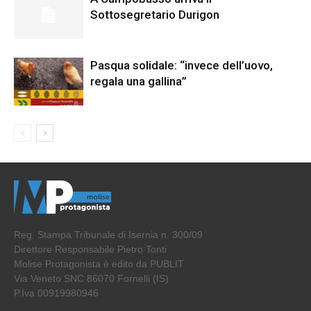
Sottosegretario Durigon
Pasqua solidale: “invece dell’uovo,
regala una gallina”
Reg. Stampa Tribunale di Isernia n. 300/09
Direttore Responsabile Pietro Tonti
Molise Protagonista è edito da PUBLIT
Via Veneto SNC 86070 Fornelli (IS)
P.Iva 00919980946