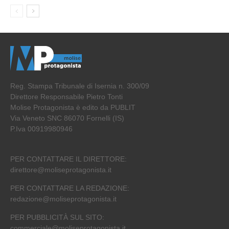
Reg. Stampa Tribunale di Isernia n. 300/09
Direttore Responsabile Pietro Tonti
Molise Protagonista è edito da PUBLIT
Via Veneto SNC 86070 Fornelli (IS)
P.Iva 00919980946
PER CONTATTARE IL DIRETTORE:
direttore@moliseprotagonista.it
PER CONTATTARE LA REDAZIONE:
redazione@moliseprotagonista.it
PER PUBBLICITÀ SUL SITO:
commerciale@moliseprotagonista.it