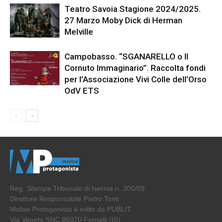
Teatro Savoia Stagione 2024/2025.
27 Marzo Moby Dick di Herman
Melville
Campobasso. “SGANARELLO o Il
Cornuto Immaginario”. Raccolta fondi
per l’Associazione Vivi Colle dell’Orso
OdV ETS
Reg. Stampa Tribunale di Isernia n. 300/09
Direttore Responsabile Pietro Tonti
Molise Protagonista è edito da PUBLIT
Via Veneto SNC 86070 Fornelli (IS)