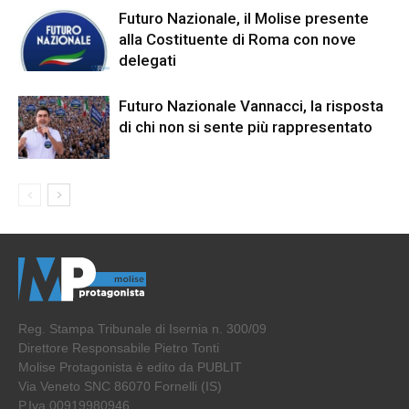
Futuro Nazionale, il Molise presente
alla Costituente di Roma con nove
delegati
Futuro Nazionale Vannacci, la risposta
di chi non si sente più rappresentato
Reg. Stampa Tribunale di Isernia n. 300/09
Direttore Responsabile Pietro Tonti
Molise Protagonista è edito da PUBLIT
Via Veneto SNC 86070 Fornelli (IS)
P.Iva 00919980946