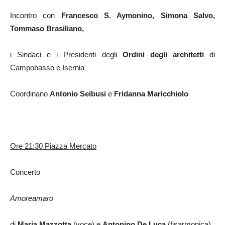
Incontro con
Francesco
S. Aymonino, Simona Salvo,
Tommaso Brasiliano,
i Sindaci e i Presidenti degli
Ordini degli architetti
di
Campobasso e Isernia
Coordinano
Antonio Seibusi
e
Fridanna Maricchiolo
Ore 21:30 Piazza Mercato
Concerto
Amoreamaro
di
Maria Mazzotta
(voce) e
Antonino De Luca
(fisarmonica)