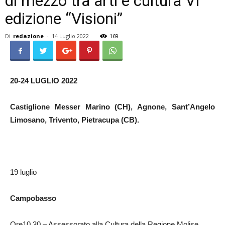
di mezzo tra arti e cultura VI
edizione “Visioni”
Di
redazione
-
14 Luglio 2022
169
20-24 LUGLIO 2022
Castiglione Messer Marino (CH), Agnone, Sant’Angelo
Limosano, Trivento, Pietracupa (CB).
19 luglio
Campobasso
Ore10.30 – Assessorato alla Cultura della Regione Molise