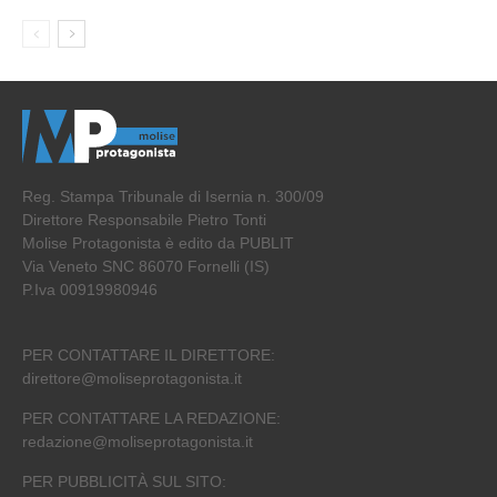
Reg. Stampa Tribunale di Isernia n. 300/09
Direttore Responsabile Pietro Tonti
Molise Protagonista è edito da PUBLIT
Via Veneto SNC 86070 Fornelli (IS)
P.Iva 00919980946
PER CONTATTARE IL DIRETTORE:
direttore@moliseprotagonista.it
PER CONTATTARE LA REDAZIONE:
redazione@moliseprotagonista.it
PER PUBBLICITÀ SUL SITO: