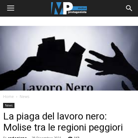
Home
News
News
La piaga del lavoro nero:
Molise tra le regioni peggiori
Di
redazione
-
28 Dicembre 2021
163