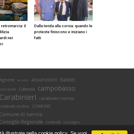
n retromarcia: il
Dalla tenda alla corsia: quando le
ilizia
proteste finiscono e iniziano i
ardi nei
fatti
ci
assunzioni
basket
Agnone
arresto
campobasso
Calenda
boccardo
Carabinieri
carabinieri isernia
COMUNE
coldiretti molise
Comune di Isernia
Consiglio Regionale
controlli
convegno
denuncia
covid
Di lucente
denunce
tà illustrate nella cookie policy. Se vuoi