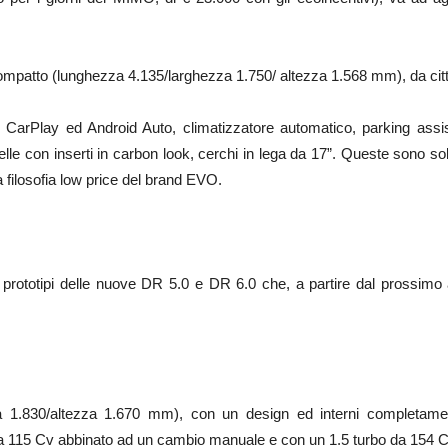
mpatto (lunghezza 4.135/larghezza 1.750/ altezza 1.568 mm), da citt
le CarPlay ed Android Auto, climatizzatore automatico, parking assi
elle con inserti in carbon look, cerchi in lega da 17”. Queste sono so
a filosofia low price del brand EVO.
 prototipi delle nuove DR 5.0 e DR 6.0 che, a partire dal prossimo
.830/altezza 1.670 mm), con un design ed interni completamente 
 da 115 Cv abbinato ad un cambio manuale e con un 1.5 turbo da 154 C