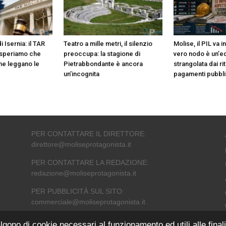
 Isernia: il TAR
Teatro a mille metri, il silenzio
Molise, il PIL va i
a speriamo che
preoccupa: la stagione di
vero nodo è un’ed
ne leggano le
Pietrabbondante è ancora
strangolata dai rit
un’incognita
pagamenti pubbli
PER CONTATTARE IL DIRETTORE:
direttore@moliseprotagonista.it
PER CONTATTARE LA REDAZIONE:
redazione@moliseprotagonista.it
PER PUBBLICITÀ SUL SITO:
commerciale@moliseprotagonista.it
lgono di cookie necessari al funzionamento ed utili alle finali