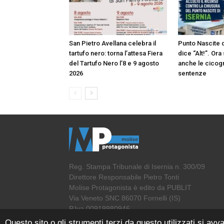
San Pietro Avellana celebra il
Punto Nascite di
tartufo nero: torna l’attesa Fiera
dice “Alt!”. Or
del Tartufo Nero l’8 e 9 agosto
anche le cicog
2026
sentenze
Reg. Stampa Tribunale di Isernia n. 300/09
Direttore Responsabile Pietro Tonti
Molise Protagonista è edito da PUBLIT
Via Veneto SNC 86070 Fornelli (IS)
P.Iva 00919980946
Questo sito o gli strumenti terzi da questo utilizzati si avva