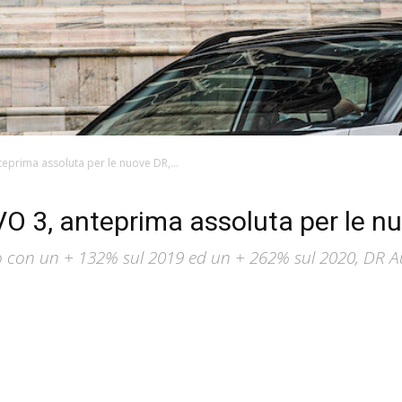
teprima assoluta per le nuove DR,...
O 3, anteprima assoluta per le nu
nno con un + 132% sul 2019 ed un + 262% sul 2020, DR 