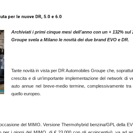
uta per le nuove DR, 5.0 e 6.0
Archiviati i primi cinque mesi dell’anno con un + 132% su
Groupe svela a Milano le novità dei due brand EVO e DR.
Tante novità in vista per DR Automobiles Groupe che, soprattutt
crescita e di un’importante implementazione del network di ven
auto annue nel breve-medio termine, complessivamente tr
quello europeo.
 occasione del MIMO. Versione Thermohybrid benzina/GPL della EVO 3 E
o per i giorni del MIMO, di € 23.000 con gli ecoincentivi), va ad 