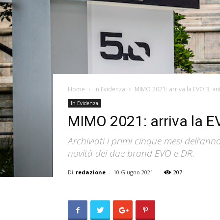
Home
In Evidenza
MIMO 2021: arriva la EVO 3, an
In Evidenza
MIMO 2021: arriva la EV
Archiviati i primi cinque mesi dell’a
novità dei due brand EVO e DR.
Di
redazione
-
10 Giugno 2021
207