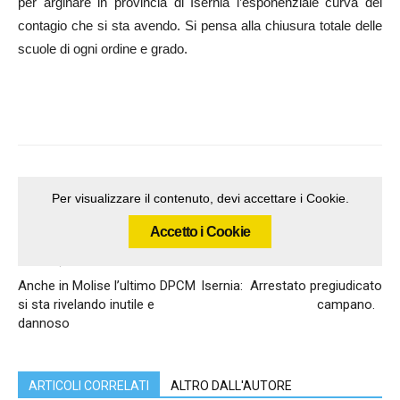
per arginare in provincia di Isernia l’esponenziale curva del
contagio che si sta avendo. Si pensa alla chiusura totale delle
scuole di ogni ordine e grado.
Per visualizzare il contenuto, devi accettare i Cookie.
Accetto i Cookie
Articolo precedente
Articolo successivo
Anche in Molise l’ultimo DPCM
Isernia: Arrestato pregiudicato
si sta rivelando inutile e
campano.
dannoso
ARTICOLI CORRELATI
ALTRO DALL'AUTORE