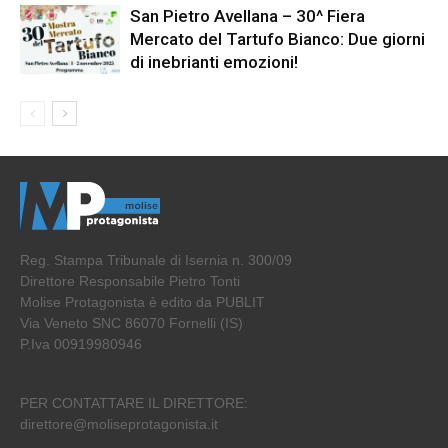
San Pietro Avellana – 30^ Fiera
Mercato del Tartufo Bianco: Due giorni
di inebrianti emozioni!
Reg. Stampa Tribunale di Isernia n. 300/09
Direttore Responsabile Pietro Tonti
Molise Protagonista è edito da PUBLIT
Via Veneto SNC 86070 Fornelli (IS)
P.Iva 00919980946
PER CONTATTARE IL DIRETTORE:
direttore@moliseprotagonista.it