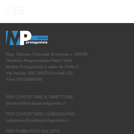
Reg. Stampa Tribunale di Isernia n. 300/09
Direttore Responsabile Pietro Tonti
Molise Protagonista è edito da PUBLIT
Via Veneto SNC 86070 Fornelli (IS)
P.Iva 00919980946
PER CONTATTARE IL DIRETTORE:
direttore@moliseprotagonista.it
PER CONTATTARE LA REDAZIONE:
redazione@moliseprotagonista.it
PER PUBBLICITÀ SUL SITO: