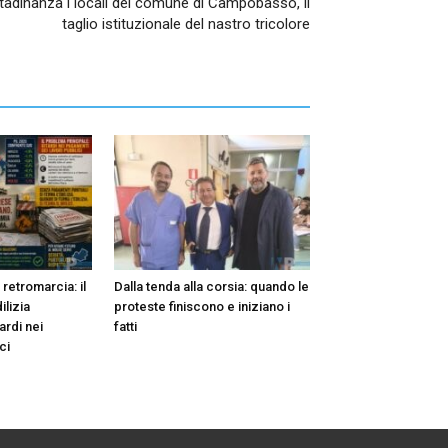
ttadinanza i locali del comune di Campobasso, il
taglio istituzionale del nastro tricolore
n retromarcia: il
Dalla tenda alla corsia: quando le
ilizia
proteste finiscono e iniziano i
ardi nei
fatti
ci