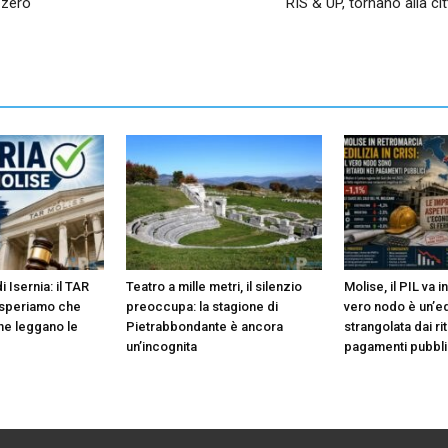
 zero
RIS & UP, tornano alla ci
 Isernia: il TAR
Teatro a mille metri, il silenzio
Molise, il PIL va i
a speriamo che
preoccupa: la stagione di
vero nodo è un’ed
ne leggano le
Pietrabbondante è ancora
strangolata dai rit
un’incognita
pagamenti pubbli