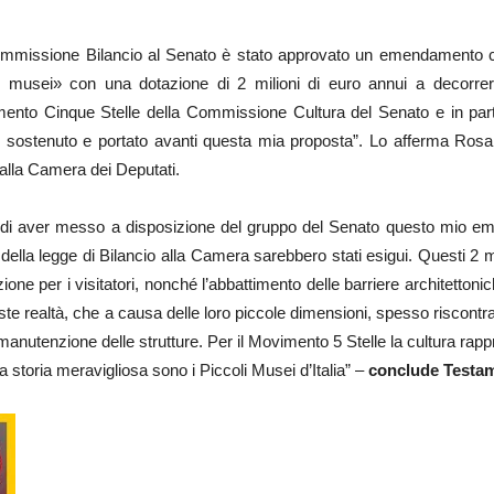
mmissione Bilancio al Senato è stato approvato un emendamento che
li musei» con una dotazione di 2 milioni di euro annui a decorrer
ento Cinque Stelle della Commissione Cultura del Senato e in par
, sostenuto e portato avanti questa mia proposta”. Lo afferma Ro
 alla Camera dei Deputati.
di aver messo a disposizione del gruppo del Senato questo mio em
ella legge di Bilancio alla Camera sarebbero stati esigui. Questi 2 mi
ione per i visitatori, nonché l’abbattimento delle barriere architettonich
te realtà, che a causa delle loro piccole dimensioni, spesso riscontran
 manutenzione delle strutture. Per il Movimento 5 Stelle la cultura ra
uesta storia meravigliosa sono i Piccoli Musei d’Italia” –
conclude Testa