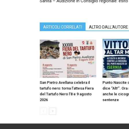
Sanità – Audizione in Consiglio regionale: esito
ARTICOLI CORRELATI
ALTRO DALL'AUTORE
San Pietro Avellana celebra il
Punto Nascite di
tartufo nero: torna l’attesa Fiera
dice “Alt!”. Or
del Tartufo Nero l’8 e 9 agosto
anche le cicog
2026
sentenze