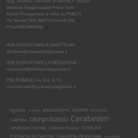
Reg. Stampa Tribunale di Isernia n. 300/09
Direttore Responsabile Pietro Tonti
Molise Protagonista è edito da PUBLIT
Via Veneto SNC 86070 Fornelli (IS)
P.Iva 00919980946
PER CONTATTARE IL DIRETTORE:
direttore@moliseprotagonista.it
PER CONTATTARE LA REDAZIONE:
redazione@moliseprotagonista.it
PER PUBBLICITÀ SUL SITO:
commerciale@moliseprotagonista.it
assunzioni
basket
Agnone
boccardo
arresto
Carabinieri
campobasso
Calenda
carabinieri isernia
COMUNE
coldiretti molise
Comune di Isernia
Consiglio Regionale
controlli