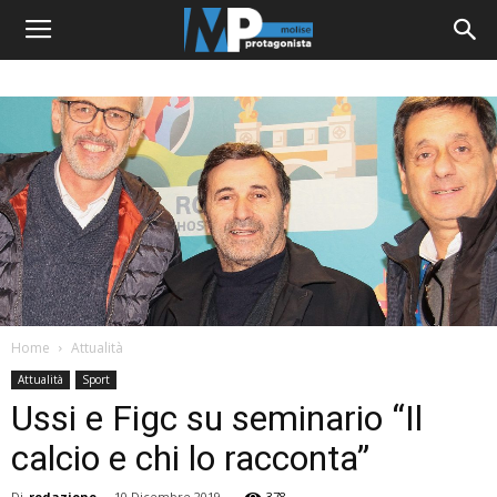
Home
Attualità
Attualità
Sport
Ussi e Figc su seminario “Il
calcio e chi lo racconta”
Di
redazione
-
10 Dicembre 2019
378