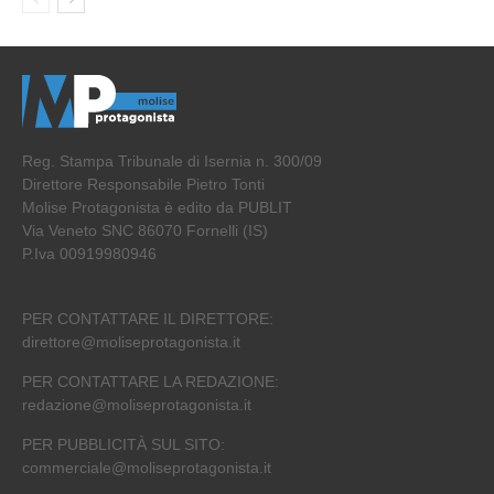
Reg. Stampa Tribunale di Isernia n. 300/09
Direttore Responsabile Pietro Tonti
Molise Protagonista è edito da PUBLIT
Via Veneto SNC 86070 Fornelli (IS)
P.Iva 00919980946
PER CONTATTARE IL DIRETTORE:
direttore@moliseprotagonista.it
PER CONTATTARE LA REDAZIONE:
redazione@moliseprotagonista.it
PER PUBBLICITÀ SUL SITO:
commerciale@moliseprotagonista.it