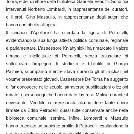
Toma, e del direttore della biblioteca Gabriele Venditti. Sono poi
intervenuti Norberto Lombardi, in rappresentanza dei curatori,
e il prof. Gino Massullo, in rappresentanza degli autori che
hanno contribuito all’opera.
Il sindaco d’Apollonio ha ricordato la figura di Petrocelli,
evidenziando la sua lunga attività politica comunale, regionale
e parlamentare. L’assessore Kniahynicki ha rimarcato il valore
umano e intellettuale di Petrocelli, senza tralasciare di
sottolineare l’impegno di studioso e bibliofilo di Giorgio
Palmieri, scomparso mentre stava curando gli atti inclusi nel
volume presentato giovedì. L’assessore De Toma ha suggerito
di far conoscere nelle scuole, attraverso pubblicazioni o lezioni
mirate, i personaggi che hanno dato lustro al Molise durante il
novecento. Venditti ha menzionato alcune delle tante opere
firmate da Edilio Petrocelli, quasi tutte conservate anche nella
biblioteca comunale isernina. Infine, Lombardi e Massullo
hanno tracciato un sapiente profilo di Petrocelli, esaltandone la
caratura intellettuale e la statura di militante politico.