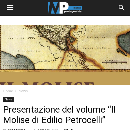
Home
News
News
Presentazione del volume “Il
Molise di Edilio Petrocelli”
Di
redazione
-
22 Dicembre 2018
79