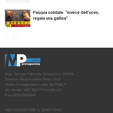
Pasqua solidale: “invece dell’uovo,
regala una gallina”
Reg. Stampa Tribunale di Isernia n. 300/09
Direttore Responsabile Pietro Tonti
Molise Protagonista è edito da PUBLIT
Via Veneto SNC 86070 Fornelli (IS)
P.Iva 00919980946
PER CONTATTARE IL DIRETTORE: