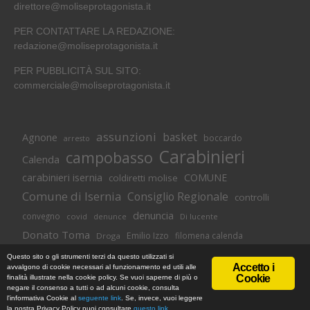
direttore@moliseprotagonista.it
PER CONTATTARE LA REDAZIONE:
redazione@moliseprotagonista.it
PER PUBBLICITÀ SUL SITO:
commerciale@moliseprotagonista.it
assunzioni
basket
Agnone
boccardo
arresto
Carabinieri
campobasso
Calenda
carabinieri isernia
COMUNE
coldiretti molise
Comune di Isernia
Consiglio Regionale
controlli
denuncia
convegno
covid
Di lucente
denunce
Donato Toma
Emilio Izzo
filomena calenda
Droga
Isernia
molise
lavoro
magnolia
M5S
Questo sito o gli strumenti terzi da questo utilizzati si
Accetto i
avvalgono di cookie necessari al funzionamento ed utili alle
Occupazione
neuromed
polizia di stato
polizia
Cookie
finalità illustrate nella cookie policy. Se vuoi saperne di più o
© Copyright 2018 -
Informativa Cookie
|
Privacy Policy
negare il consenso a tutti o ad alcuni cookie, consulta
Pozzilli
presidente toma
regione
MoliseProtagonista | Web Agency
l'informativa Cookie al
seguente link
. Se, invece, vuoi leggere
Novus Studios
la nostra Privacy Policy puoi consultare
questo link
.