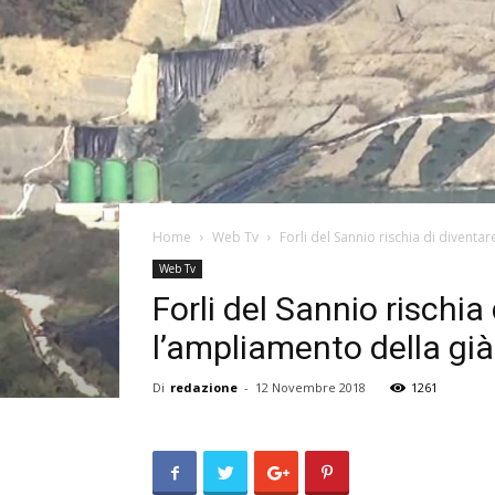
Home
Web Tv
Forli del Sannio rischia di diventar
Web Tv
Forli del Sannio rischia
l’ampliamento della gi
Di
redazione
-
12 Novembre 2018
1261