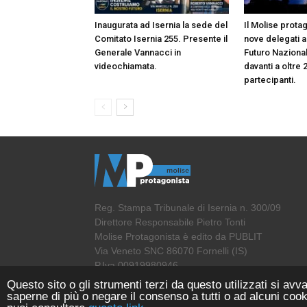
Inaugurata ad Isernia la sede del
Il Molise prota
Comitato Isernia 255. Presente il
nove delegati a
Generale Vannacci in
Futuro Naziona
videochiamata.
davanti a oltre 
partecipanti.
Reg. Stampa Tribunale di Isernia n. 300/09
Direttore Responsabile Pietro Tonti
Molise Protagonista è edito da PUBLIT
Via Veneto SNC 86070 Fornelli (IS)
P.Iva 00919980946
Questo sito o gli strumenti terzi da questo utilizzati si avva
saperne di più o negare il consenso a tutti o ad alcuni cook