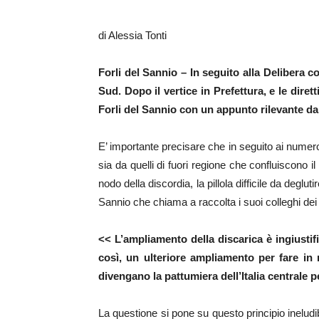
di Alessia Tonti
Forli del Sannio – In seguito alla Delibera 
Sud. Dopo il vertice in Prefettura, e le dire
Forli del Sannio con un appunto rilevante dal
E’ importante precisare che in seguito ai numeros
sia da quelli di fuori regione che confluiscono il 
nodo della discordia, la pillola difficile da deglu
Sannio che chiama a raccolta i suoi colleghi dei
<< L’ampliamento della discarica è ingiusti
così, un ulteriore ampliamento per fare in 
divengano la pattumiera dell’Italia centrale p
La questione si pone su questo principio ineludi