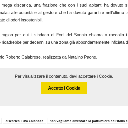
la mega discarica, una frazione che con i suoi abitanti ha dovuto su
alati alle autorità e al gestore che ha dovuto garantire nell’ultimo t
te di odori insostenibili.
ragion per cui il sindaco di Forli del Sannio chiama a raccolta i 
tto ricadrebbe per decenni su una zona già abbondantemente inficiata d
annio Roberto Calabrese, realizzata da Natalino Paone.
Per visualizzare il contenuto, devi accettare i Cookie.
Accetto i Cookie
discarica Tufo Colonoco
non vogliamo diventare la pattumiera dell'Italia c