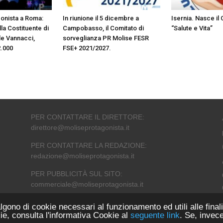
gonista a Roma:
In riunione il 5 dicembre a
Isernia. Nasce il
lla Costituente di
Campobasso, il Comitato di
“Salute e Vita”
le Vannacci,
sorveglianza PR Molise FESR
2.000
FSE+ 2021/2027.
PER CONTATTARE IL DIRETTORE:
direttore@moliseprotagonista.it
PER CONTATTARE LA REDAZIONE:
redazione@moliseprotagonista.it
PER PUBBLICITÀ SUL SITO:
commerciale@moliseprotagonista.it
lgono di cookie necessari al funzionamento ed utili alle finali
ie, consulta l'informativa Cookie al
seguente link
. Se, invec