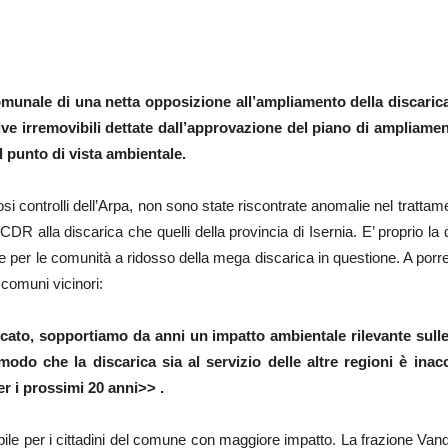
comunale di una netta opposizione all’ampliamento della discaric
ttive irremovibili dettate dall’approvazione del piano di ampliamen
 punto di vista ambientale.
i controlli dell’Arpa, non sono state riscontrate anomalie nel trattamen
CDR alla discarica che quelli della provincia di Isernia. E’ proprio la q
tire per le comunità a ridosso della mega discarica in questione. A porre i
 comuni vicinori:
ficato, sopportiamo da anni un impatto ambientale rilevante su
modo che la discarica sia al servizio delle altre regioni è ina
er i prossimi 20 anni>> .
bile per i cittadini del comune con maggiore impatto. La frazione Van