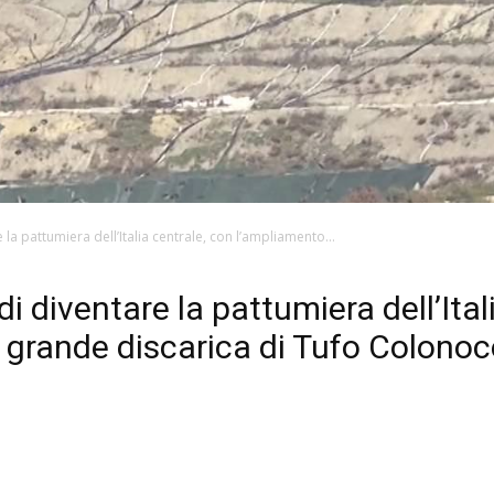
e la pattumiera dell’Italia centrale, con l’ampliamento...
 di diventare la pattumiera dell’Ital
à grande discarica di Tufo Colono