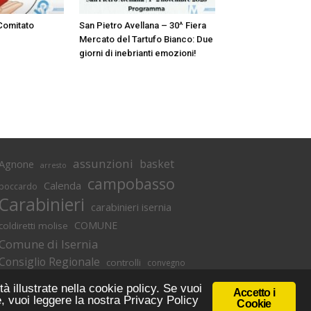
 Comitato
San Pietro Avellana – 30^ Fiera
Mercato del Tartufo Bianco: Due
giorni di inebrianti emozioni!
assunzioni
basket
Agnone
arresto
campobasso
Calenda
boccardo
Carabinieri
carabinieri isernia
COMUNE
coldiretti molise
Comune di Isernia
Consiglio Regionale
controlli
convegno
denuncia
covid
Di lucente
denunce
tà illustrate nella cookie policy. Se vuoi
Accetto i
Donato Toma
e, vuoi leggere la nostra Privacy Policy
Emilio Izzo
Droga
Cookie