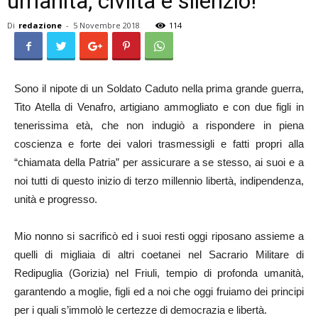
umanità, civiltà e silenzio!
Di
redazione
-
5 Novembre 2018
114
Sono il nipote di un Soldato Caduto nella prima grande guerra,
Tito Atella di Venafro, artigiano ammogliato e con due figli in
tenerissima età, che non indugiò a rispondere in piena
coscienza e forte dei valori trasmessigli e fatti propri alla
“chiamata della Patria” per assicurare a se stesso, ai suoi e a
noi tutti di questo inizio di terzo millennio libertà, indipendenza,
unità e progresso.
Mio nonno si sacrificò ed i suoi resti oggi riposano assieme a
quelli di migliaia di altri coetanei nel Sacrario Militare di
Redipuglia (Gorizia) nel Friuli, tempio di profonda umanità,
garantendo a moglie, figli ed a noi che oggi fruiamo dei principi
per i quali s’immolò le certezze di democrazia e libertà.