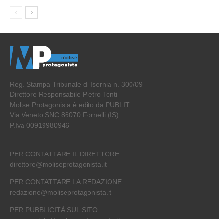
Reg. Stampa Tribunale di Isernia n. 300/09
Direttore Responsabile Pietro Tonti
Molise Protagonista è edito da PUBLIT
Via Veneto SNC 86070 Fornelli (IS)
P.Iva 00919980946
PER CONTATTARE IL DIRETTORE:
direttore@moliseprotagonista.it
PER CONTATTARE LA REDAZIONE:
redazione@moliseprotagonista.it
PER PUBBLICITÀ SUL SITO: