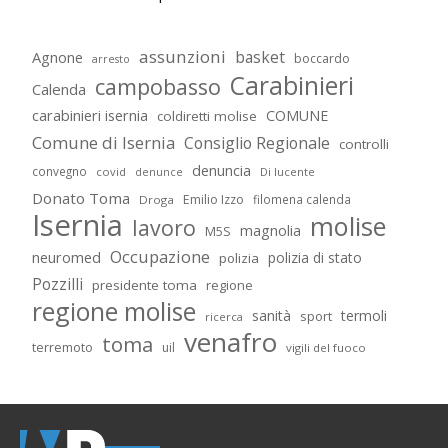
assunzioni
basket
Agnone
boccardo
arresto
Carabinieri
campobasso
Calenda
carabinieri isernia
COMUNE
coldiretti molise
Comune di Isernia
Consiglio Regionale
controlli
denuncia
convegno
covid
Di lucente
denunce
Donato Toma
Emilio Izzo
filomena calenda
Droga
Isernia
molise
lavoro
magnolia
M5S
Occupazione
neuromed
polizia di stato
polizia
Pozzilli
presidente toma
regione
regione molise
sanità
termoli
sport
ricerca
venafro
toma
terremoto
uil
vigili del fuoco