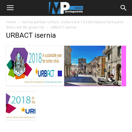
Home
Isernia partner Urbact, scelta tra le 14 città italiane farà parte
della rete ‘Re-grow City’
URBACT isernia
URBACT isernia