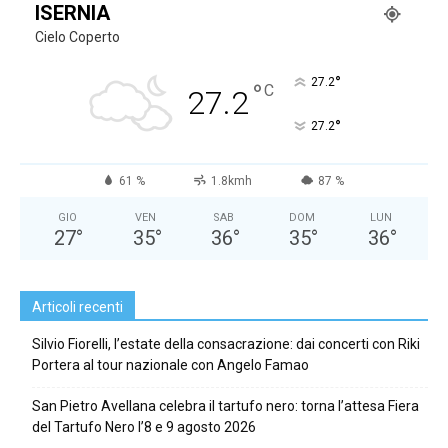
ISERNIA
Cielo Coperto
°
27.2
°
C
27.2
°
27.2
61 %
1.8kmh
87 %
GIO
VEN
SAB
DOM
LUN
27
°
35
°
36
°
35
°
36
°
Articoli recenti
Silvio Fiorelli, l’estate della consacrazione: dai concerti con Riki
Portera al tour nazionale con Angelo Famao
San Pietro Avellana celebra il tartufo nero: torna l’attesa Fiera
del Tartufo Nero l’8 e 9 agosto 2026