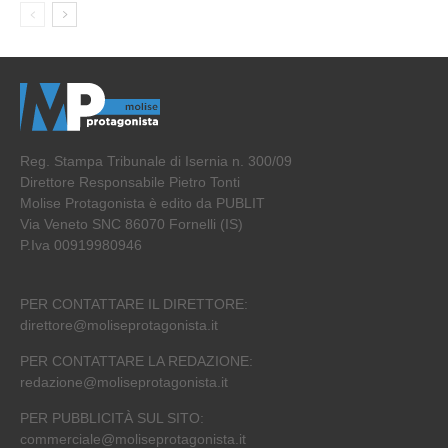
Reg. Stampa Tribunale di Isernia n. 300/09
Direttore Responsabile Pietro Tonti
Molise Protagonista è edito da PUBLIT
Via Veneto SNC 86070 Fornelli (IS)
P.Iva 00919980946
PER CONTATTARE IL DIRETTORE:
direttore@moliseprotagonista.it
PER CONTATTARE LA REDAZIONE:
redazione@moliseprotagonista.it
PER PUBBLICITÀ SUL SITO:
commerciale@moliseprotagonista.it