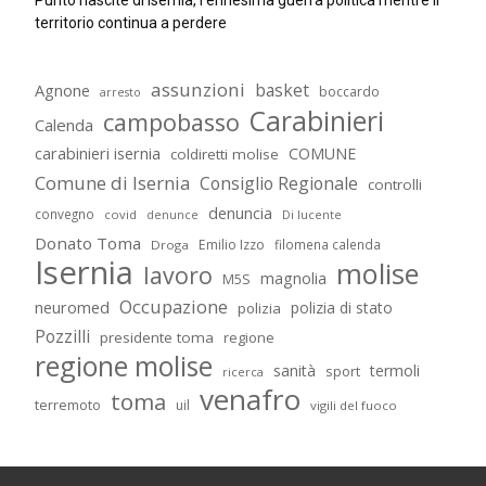
territorio continua a perdere
assunzioni
basket
Agnone
boccardo
arresto
Carabinieri
campobasso
Calenda
carabinieri isernia
COMUNE
coldiretti molise
Comune di Isernia
Consiglio Regionale
controlli
denuncia
convegno
covid
Di lucente
denunce
Donato Toma
Emilio Izzo
filomena calenda
Droga
Isernia
molise
lavoro
magnolia
M5S
Occupazione
neuromed
polizia di stato
polizia
Pozzilli
presidente toma
regione
regione molise
sanità
termoli
sport
ricerca
venafro
toma
terremoto
uil
vigili del fuoco