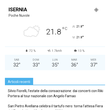
ISERNIA
Poche Nuvole
°
21.8
°
C
21.8
°
21.8
72 %
1.7kmh
13 %
SAB
DOM
LUN
MAR
MER
32
°
33
°
35
°
36
°
37
°
Articoli recenti
Silvio Fiorelli, l’estate della consacrazione: dai concerti con Riki
Portera al tour nazionale con Angelo Famao
San Pietro Avellana celebra il tartufo nero: torna l’attesa Fiera