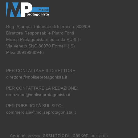
Reg. Stampa Tribunale di Isernia n. 300/09
Direttore Responsabile Pietro Tonti
Molise Protagonista è edito da PUBLIT
Via Veneto SNC 86070 Fornelli (IS)
P.Iva 00919980946
PER CONTATTARE IL DIRETTORE:
direttore@moliseprotagonista.it
PER CONTATTARE LA REDAZIONE:
redazione@moliseprotagonista.it
PER PUBBLICITÀ SUL SITO:
commerciale@moliseprotagonista.it
assunzioni
basket
Agnone
boccardo
arresto