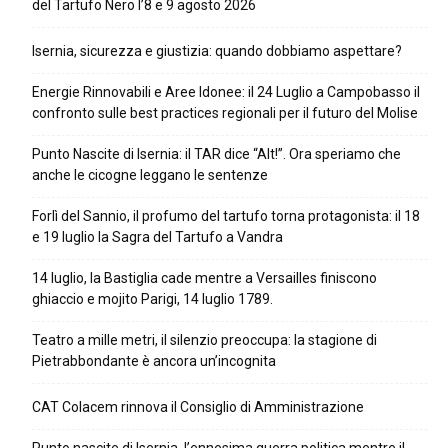
del Tartufo Nero l’8 e 9 agosto 2026
Isernia, sicurezza e giustizia: quando dobbiamo aspettare?
Energie Rinnovabili e Aree Idonee: il 24 Luglio a Campobasso il
confronto sulle best practices regionali per il futuro del Molise
Punto Nascite di Isernia: il TAR dice “Alt!”. Ora speriamo che
anche le cicogne leggano le sentenze
Forlì del Sannio, il profumo del tartufo torna protagonista: il 18
e 19 luglio la Sagra del Tartufo a Vandra
14 luglio, la Bastiglia cade mentre a Versailles finiscono
ghiaccio e mojito Parigi, 14 luglio 1789.
Teatro a mille metri, il silenzio preoccupa: la stagione di
Pietrabbondante è ancora un’incognita
CAT Colacem rinnova il Consiglio di Amministrazione
Punto nascite di Isernia, l’ennesima guerra politica mentre il