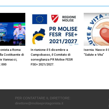
gonista a Roma:
In riunione il 5 dicembre a
Isernia. Nasce il
lla Costituente di
Campobasso, il Comitato di
“Salute e Vita”
le Vannacci,
sorveglianza PR Molise FESR
2.000
FSE+ 2021/2027.
PER CONTATTARE IL DIRETTORE:
direttore@moliseprotagonista.it