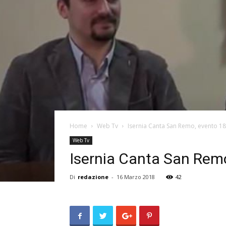
Home
Web Tv
Isernia Canta San Remo, evento 1
Web Tv
Isernia Canta San Rem
Di
redazione
-
16 Marzo 2018
42