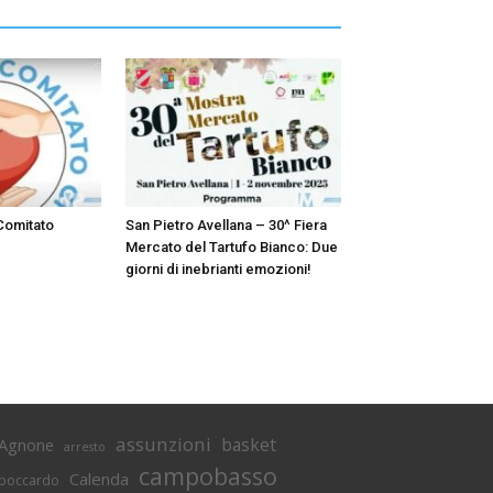
 Comitato
San Pietro Avellana – 30^ Fiera
Mercato del Tartufo Bianco: Due
giorni di inebrianti emozioni!
assunzioni
basket
Agnone
arresto
campobasso
Calenda
boccardo