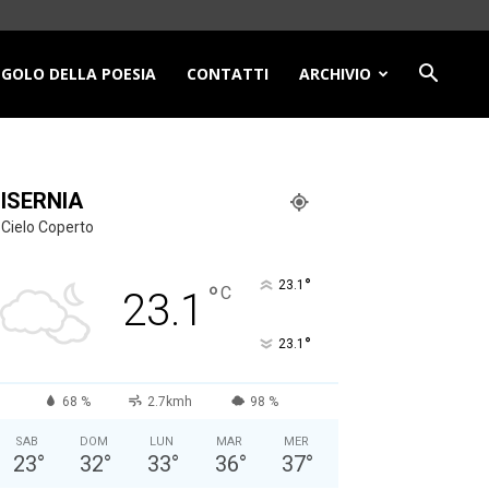
NGOLO DELLA POESIA
CONTATTI
ARCHIVIO
ISERNIA
Cielo Coperto
°
23.1
°
C
23.1
°
23.1
68 %
2.7kmh
98 %
SAB
DOM
LUN
MAR
MER
23
°
32
°
33
°
36
°
37
°