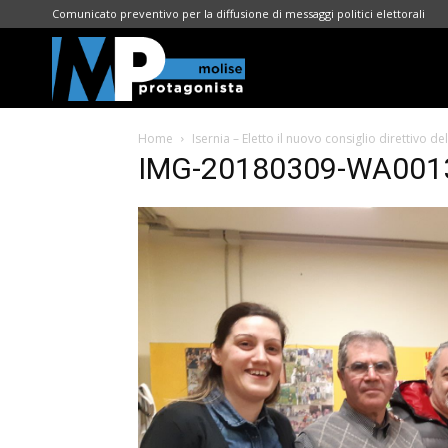
Comunicato preventivo per la diffusione di messaggi politici elettorali
Molise
Home
Isernia – Eletto il nuovo consiglio direttivo d
Protagonista
IMG-20180309-WA001