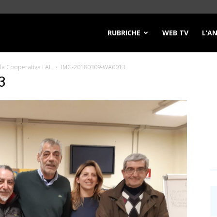
RUBRICHE
WEB TV
L’A
ella Cooperativa LAI.
IMG-20180309-WA0013
3