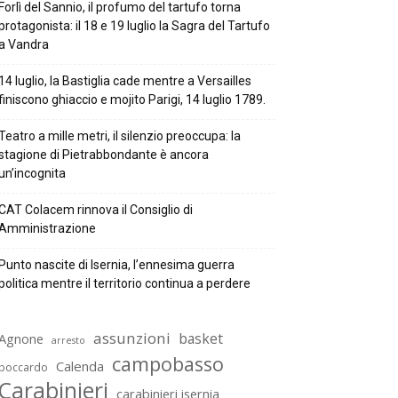
Forlì del Sannio, il profumo del tartufo torna
protagonista: il 18 e 19 luglio la Sagra del Tartufo
a Vandra
14 luglio, la Bastiglia cade mentre a Versailles
finiscono ghiaccio e mojito Parigi, 14 luglio 1789.
Teatro a mille metri, il silenzio preoccupa: la
stagione di Pietrabbondante è ancora
un’incognita
CAT Colacem rinnova il Consiglio di
Amministrazione
Punto nascite di Isernia, l’ennesima guerra
politica mentre il territorio continua a perdere
assunzioni
basket
Agnone
arresto
campobasso
Calenda
boccardo
Carabinieri
carabinieri isernia