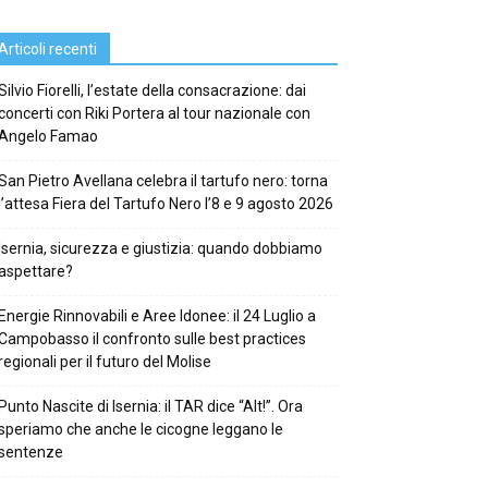
Articoli recenti
Silvio Fiorelli, l’estate della consacrazione: dai
concerti con Riki Portera al tour nazionale con
Angelo Famao
San Pietro Avellana celebra il tartufo nero: torna
l’attesa Fiera del Tartufo Nero l’8 e 9 agosto 2026
Isernia, sicurezza e giustizia: quando dobbiamo
aspettare?
Energie Rinnovabili e Aree Idonee: il 24 Luglio a
Campobasso il confronto sulle best practices
regionali per il futuro del Molise
Punto Nascite di Isernia: il TAR dice “Alt!”. Ora
speriamo che anche le cicogne leggano le
sentenze