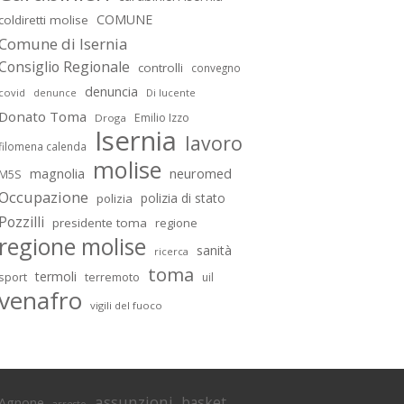
COMUNE
coldiretti molise
Comune di Isernia
Consiglio Regionale
controlli
convegno
denuncia
covid
Di lucente
denunce
Donato Toma
Emilio Izzo
Droga
Isernia
lavoro
filomena calenda
molise
magnolia
neuromed
M5S
Occupazione
polizia di stato
polizia
Pozzilli
presidente toma
regione
regione molise
sanità
ricerca
toma
termoli
sport
terremoto
uil
venafro
vigili del fuoco
assunzioni
basket
Agnone