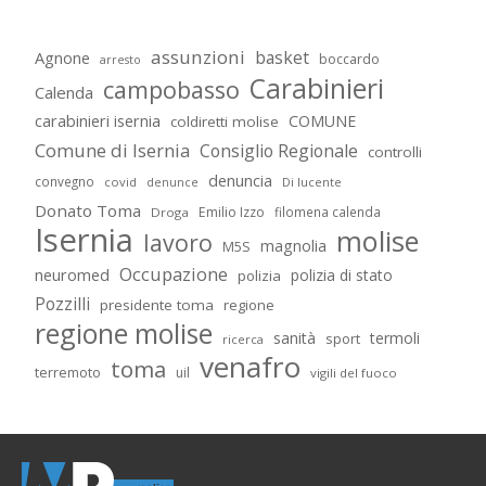
assunzioni
basket
Agnone
boccardo
arresto
Carabinieri
campobasso
Calenda
carabinieri isernia
COMUNE
coldiretti molise
Comune di Isernia
Consiglio Regionale
controlli
denuncia
convegno
covid
Di lucente
denunce
Donato Toma
Emilio Izzo
filomena calenda
Droga
Isernia
molise
lavoro
magnolia
M5S
Occupazione
neuromed
polizia di stato
polizia
Pozzilli
presidente toma
regione
regione molise
sanità
termoli
sport
ricerca
venafro
toma
terremoto
uil
vigili del fuoco