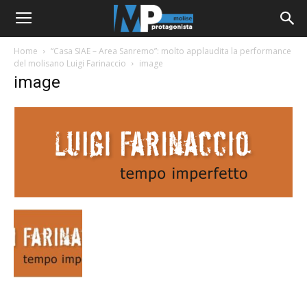
Home
“Casa SIAE – Area Sanremo”: molto applaudita la performance
del molisano Luigi Farinaccio
image
image