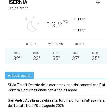
ISERNIA
Cielo Sereno
°
19.2
°
C
19.2
°
19.2
61 %
0.7kmh
0 %
SAB
DOM
LUN
MAR
MER
32
°
33
°
35
°
37
°
35
°
Articoli recenti
Silvio Fiorelli, l’estate della consacrazione: dai concerti con Riki
Portera al tour nazionale con Angelo Famao
San Pietro Avellana celebra il tartufo nero: torna l’attesa Fiera
del Tartufo Nero l’8 e 9 agosto 2026