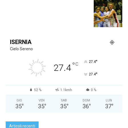
ISERNIA
Cielo Sereno
°
27.4
°
C
27.4
°
27.4
52 %
1.1kmh
0 %
GIO
VEN
SAB
DOM
LUN
35
°
35
°
35
°
36
°
37
°
Articoli recenti