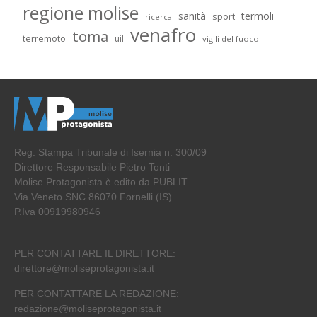
regione molise
sanità
termoli
sport
ricerca
venafro
toma
terremoto
uil
vigili del fuoco
Reg. Stampa Tribunale di Isernia n. 300/09
Direttore Responsabile Pietro Tonti
Molise Protagonista è edito da PUBLIT
Via Veneto SNC 86070 Fornelli (IS)
P.Iva 00919980946
PER CONTATTARE IL DIRETTORE:
direttore@moliseprotagonista.it
PER CONTATTARE LA REDAZIONE:
redazione@moliseprotagonista.it