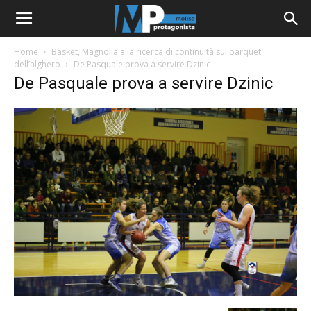
Home
Basket, Magnolia alla ricerca di continuità sul parquet
dell’alghero
De Pasquale prova a servire Dzinic
De Pasquale prova a servire Dzinic