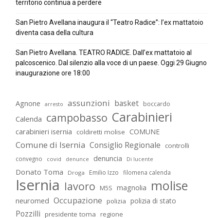
territorio continua a perdere
San Pietro Avellana inaugura il “Teatro Radice”: l’ex mattatoio
diventa casa della cultura
San Pietro Avellana. TEATRO RADICE. Dall’ex mattatoio al
palcoscenico. Dal silenzio alla voce di un paese. Oggi 29 Giugno
inaugurazione ore 18:00
assunzioni
basket
Agnone
boccardo
arresto
Carabinieri
campobasso
Calenda
carabinieri isernia
COMUNE
coldiretti molise
Comune di Isernia
Consiglio Regionale
controlli
denuncia
convegno
covid
Di lucente
denunce
Donato Toma
Emilio Izzo
filomena calenda
Droga
Isernia
molise
lavoro
magnolia
M5S
Occupazione
neuromed
polizia di stato
polizia
Pozzilli
presidente toma
regione