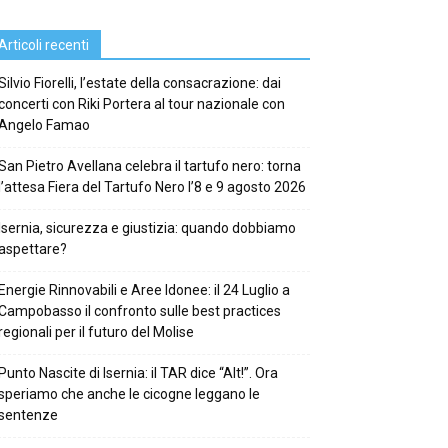
Articoli recenti
Silvio Fiorelli, l’estate della consacrazione: dai
concerti con Riki Portera al tour nazionale con
Angelo Famao
San Pietro Avellana celebra il tartufo nero: torna
l’attesa Fiera del Tartufo Nero l’8 e 9 agosto 2026
Isernia, sicurezza e giustizia: quando dobbiamo
aspettare?
Energie Rinnovabili e Aree Idonee: il 24 Luglio a
Campobasso il confronto sulle best practices
regionali per il futuro del Molise
Punto Nascite di Isernia: il TAR dice “Alt!”. Ora
speriamo che anche le cicogne leggano le
sentenze