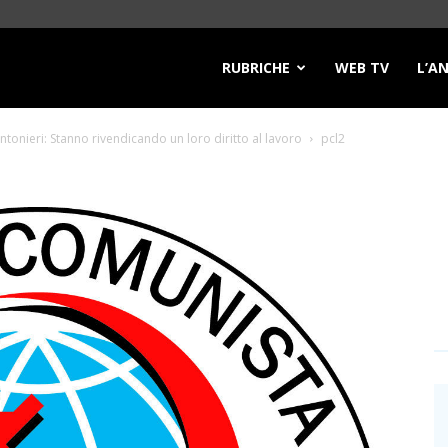
RUBRICHE
WEB TV
L’A
antonieri: Stanno rivendicando un loro diritto al lavoro
pcl2