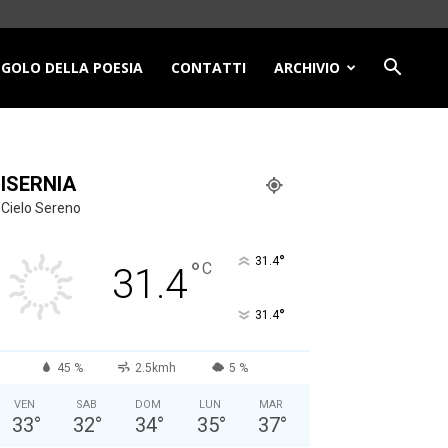
NGOLO DELLA POESIA
CONTATTI
ARCHIVIO
ISERNIA
Cielo Sereno
°
31.4
°
C
31.4
°
31.4
45 %
2.5kmh
5 %
VEN
SAB
DOM
LUN
MAR
33
°
32
°
34
°
35
°
37
°