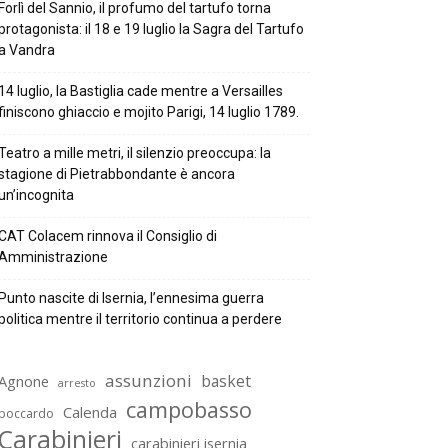
Forlì del Sannio, il profumo del tartufo torna
protagonista: il 18 e 19 luglio la Sagra del Tartufo
a Vandra
14 luglio, la Bastiglia cade mentre a Versailles
finiscono ghiaccio e mojito Parigi, 14 luglio 1789.
Teatro a mille metri, il silenzio preoccupa: la
stagione di Pietrabbondante è ancora
un’incognita
CAT Colacem rinnova il Consiglio di
Amministrazione
Punto nascite di Isernia, l’ennesima guerra
politica mentre il territorio continua a perdere
assunzioni
basket
Agnone
arresto
campobasso
Calenda
boccardo
Carabinieri
carabinieri isernia