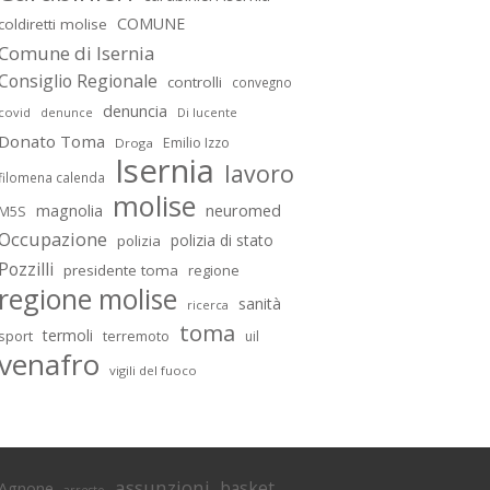
COMUNE
coldiretti molise
Comune di Isernia
Consiglio Regionale
controlli
convegno
denuncia
covid
Di lucente
denunce
Donato Toma
Emilio Izzo
Droga
Isernia
lavoro
filomena calenda
molise
magnolia
neuromed
M5S
Occupazione
polizia di stato
polizia
Pozzilli
presidente toma
regione
regione molise
sanità
ricerca
toma
termoli
sport
terremoto
uil
venafro
vigili del fuoco
assunzioni
basket
Agnone