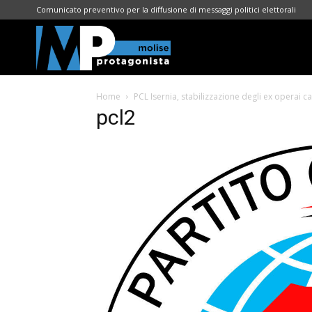
Comunicato preventivo per la diffusione di messaggi politici elettorali
Molise
Home
PCL Isernia, stabilizzazione degli ex operai c
Protagonista
pcl2