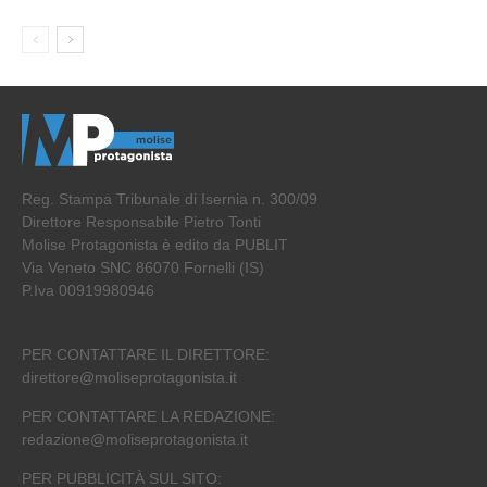
Reg. Stampa Tribunale di Isernia n. 300/09
Direttore Responsabile Pietro Tonti
Molise Protagonista è edito da PUBLIT
Via Veneto SNC 86070 Fornelli (IS)
P.Iva 00919980946
PER CONTATTARE IL DIRETTORE:
direttore@moliseprotagonista.it
PER CONTATTARE LA REDAZIONE:
redazione@moliseprotagonista.it
PER PUBBLICITÀ SUL SITO: