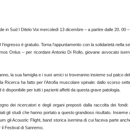
de in Sud I Ditelo Voi mercoledì 13 dicembre – a partire dalle 20. 00 –
 10 l’ingresso è gratuito. Torna l’appuntamento con la solidarietà nella 
Kimos Onlus – per ricordare Antonio Di Rollo, giovane avvocato iser
no, la sua famiglia e i suoi amici si troveranno insieme sul palco del
 la Ricerca ha fatto per l’Atrofia muscolare spinale: dallo scorso sett
disponibile per tutti i pazienti affetti da questa grave patologia.
no dei ricercatori e degli organi preposti dalla raccolta dei fondi
iati gli studi che hanno portato a questo grandioso risultato. Insieme 
rium gli Acoustic Flight, band storica isernina di cui faceva parte anc
r il Festival di Sanremo.