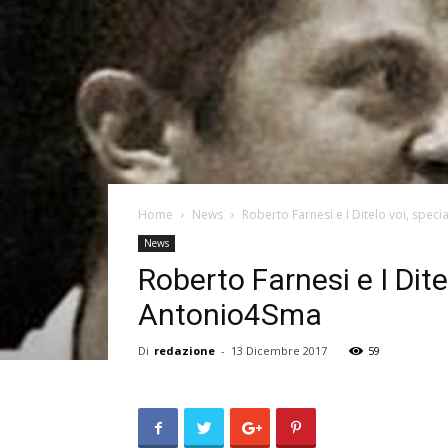
Home
News
Roberto Farnesi e I Ditelo voi, special
News
Roberto Farnesi e I Dite
Antonio4Sma
Di
redazione
-
13 Dicembre 2017
59