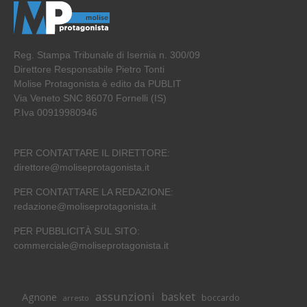
Reg. Stampa Tribunale di Isernia n. 300/09
Direttore Responsabile Pietro Tonti
Molise Protagonista è edito da PUBLIT
Via Veneto SNC 86070 Fornelli (IS)
P.Iva 00919980946
PER CONTATTARE IL DIRETTORE:
direttore@moliseprotagonista.it
PER CONTATTARE LA REDAZIONE:
redazione@moliseprotagonista.it
PER PUBBLICITÀ SUL SITO:
commerciale@moliseprotagonista.it
assunzioni
basket
Agnone
boccardo
arresto