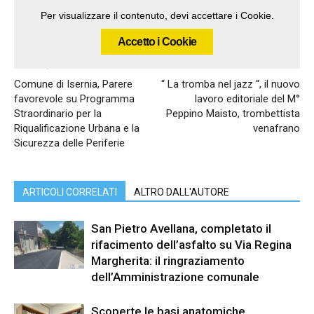
Per visualizzare il contenuto, devi accettare i Cookie.
Accetto i Cookie
Articolo precedente
Articolo successivo
Comune di Isernia, Parere
“ La tromba nel jazz “, il nuovo
favorevole su Programma
lavoro editoriale del M°
Straordinario per la
Peppino Maisto, trombettista
Riqualificazione Urbana e la
venafrano
Sicurezza delle Periferie
ARTICOLI CORRELATI
ALTRO DALL'AUTORE
San Pietro Avellana, completato il
rifacimento dell’asfalto su Via Regina
Margherita: il ringraziamento
dell’Amministrazione comunale
Scoperte le basi anatomiche