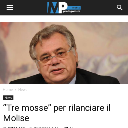
Home
News
News
“Tre mosse” per rilanciare il
Molise
Di
redazione
-
21 Novembre 2017
47