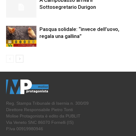
A Campobasso arriva il
Sottosegretario Durigon
Pasqua solidale: “invece dell’uovo,
regala una gallina”
Reg. Stampa Tribunale di Isernia n. 300/09
Direttore Responsabile Pietro Tonti
Molise Protagonista è edito da PUBLIT
Via Veneto SNC 86070 Fornelli (IS)
P.Iva 00919980946