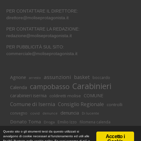
PER CONTATTARE IL DIRETTORE:
direttore@moliseprotagonista.it
PER CONTATTARE LA REDAZIONE:
redazione@moliseprotagonista.it
PER PUBBLICITÀ SUL SITO:
commerciale@moliseprotagonista.it
assunzioni
basket
Agnone
boccardo
arresto
Carabinieri
campobasso
Calenda
carabinieri isernia
COMUNE
coldiretti molise
Comune di Isernia
Consiglio Regionale
controlli
denuncia
convegno
covid
Di lucente
denunce
Donato Toma
Emilio Izzo
filomena calenda
Droga
Isernia
molise
lavoro
magnolia
M5S
Questo sito o gli strumenti terzi da questo utilizzati si
Accetto i
avvalgono di cookie necessari al funzionamento ed utili alle
Occupazione
neuromed
polizia di stato
polizia
finalità illustrate nella cookie policy. Se vuoi saperne di più o