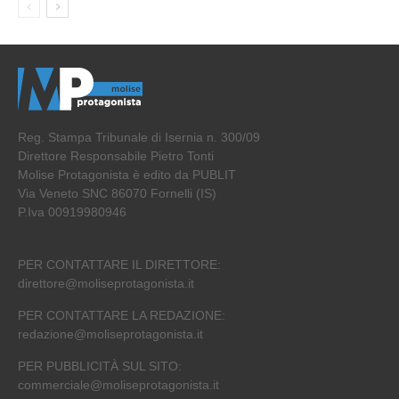
Reg. Stampa Tribunale di Isernia n. 300/09
Direttore Responsabile Pietro Tonti
Molise Protagonista è edito da PUBLIT
Via Veneto SNC 86070 Fornelli (IS)
P.Iva 00919980946
PER CONTATTARE IL DIRETTORE:
direttore@moliseprotagonista.it
PER CONTATTARE LA REDAZIONE:
redazione@moliseprotagonista.it
PER PUBBLICITÀ SUL SITO:
commerciale@moliseprotagonista.it