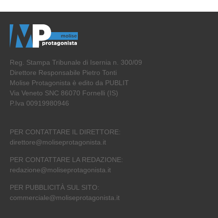
Reg. Stampa Tribunale di Isernia n. 300/09
Direttore Responsabile Pietro Tonti
Molise Protagonista è edito da PUBLIT
Via Veneto SNC 86070 Fornelli (IS)
P.Iva 00919980946
PER CONTATTARE IL DIRETTORE:
direttore@moliseprotagonista.it
PER CONTATTARE LA REDAZIONE:
redazione@moliseprotagonista.it
PER PUBBLICITÀ SUL SITO:
commerciale@moliseprotagonista.it