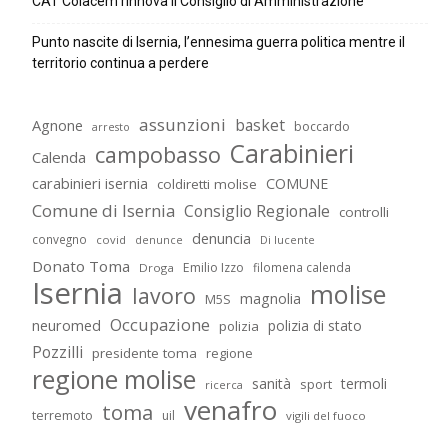
CAT Colacem rinnova il Consiglio di Amministrazione
Punto nascite di Isernia, l’ennesima guerra politica mentre il
territorio continua a perdere
assunzioni
basket
Agnone
boccardo
arresto
Carabinieri
campobasso
Calenda
carabinieri isernia
COMUNE
coldiretti molise
Comune di Isernia
Consiglio Regionale
controlli
denuncia
convegno
covid
Di lucente
denunce
Donato Toma
Emilio Izzo
filomena calenda
Droga
Isernia
molise
lavoro
magnolia
M5S
Occupazione
neuromed
polizia di stato
polizia
Pozzilli
presidente toma
regione
regione molise
sanità
termoli
sport
ricerca
venafro
toma
terremoto
uil
vigili del fuoco