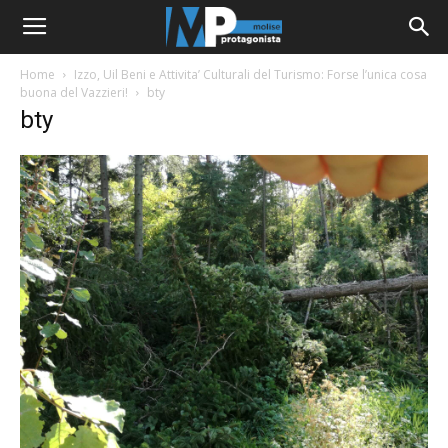
Home
Izzo, Uil Beni e Attivita’ Culturali del Turismo: Forse l’unica cosa
buona del Vazzieri!
bty
bty