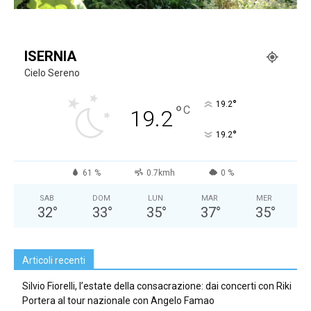
ISERNIA
Cielo Sereno
°
19.2
°
C
19.2
°
19.2
61 %
0.7kmh
0 %
SAB
DOM
LUN
MAR
MER
32
°
33
°
35
°
37
°
35
°
Articoli recenti
Silvio Fiorelli, l’estate della consacrazione: dai concerti con Riki
Portera al tour nazionale con Angelo Famao