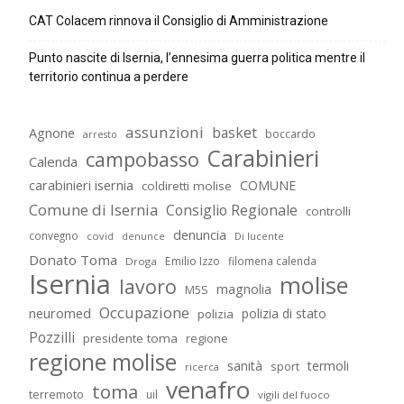
CAT Colacem rinnova il Consiglio di Amministrazione
Punto nascite di Isernia, l’ennesima guerra politica mentre il
territorio continua a perdere
assunzioni
basket
Agnone
boccardo
arresto
Carabinieri
campobasso
Calenda
carabinieri isernia
COMUNE
coldiretti molise
Comune di Isernia
Consiglio Regionale
controlli
denuncia
convegno
covid
Di lucente
denunce
Donato Toma
Emilio Izzo
filomena calenda
Droga
Isernia
molise
lavoro
magnolia
M5S
Occupazione
neuromed
polizia di stato
polizia
Pozzilli
presidente toma
regione
regione molise
sanità
termoli
sport
ricerca
venafro
toma
terremoto
uil
vigili del fuoco