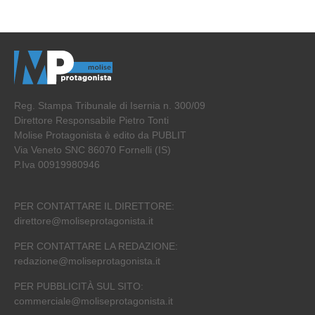
Reg. Stampa Tribunale di Isernia n. 300/09
Direttore Responsabile Pietro Tonti
Molise Protagonista è edito da PUBLIT
Via Veneto SNC 86070 Fornelli (IS)
P.Iva 00919980946
PER CONTATTARE IL DIRETTORE:
direttore@moliseprotagonista.it
PER CONTATTARE LA REDAZIONE:
redazione@moliseprotagonista.it
PER PUBBLICITÀ SUL SITO:
commerciale@moliseprotagonista.it