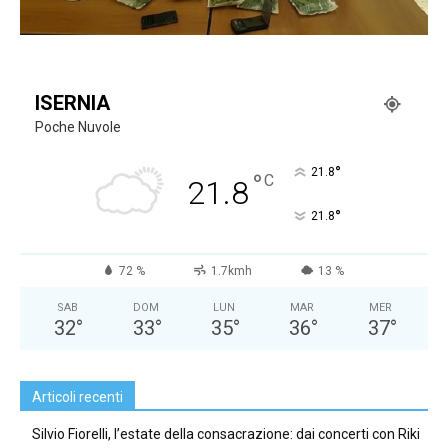
ISERNIA
Poche Nuvole
°
21.8
°
C
21.8
°
21.8
72 %
1.7kmh
13 %
SAB
DOM
LUN
MAR
MER
32
°
33
°
35
°
36
°
37
°
Articoli recenti
Silvio Fiorelli, l’estate della consacrazione: dai concerti con Riki