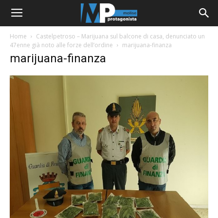
Home
Castelpetroso – Marijuana sul balcone di casa, denunciato un
47enne già noto alle forze dell’ordine
marijuana-finanza
marijuana-finanza