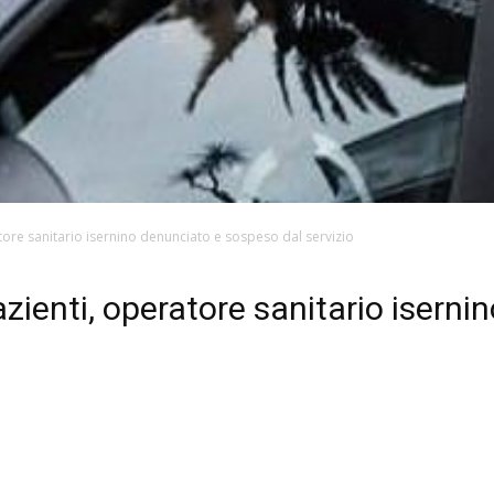
atore sanitario isernino denunciato e sospeso dal servizio
azienti, operatore sanitario iserni