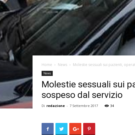
Home
News
Molestie sessuali sui pazienti, oper
News
Molestie sessuali sui p
sospeso dal servizio
Di
redazione
-
7 Settembre 2017
34