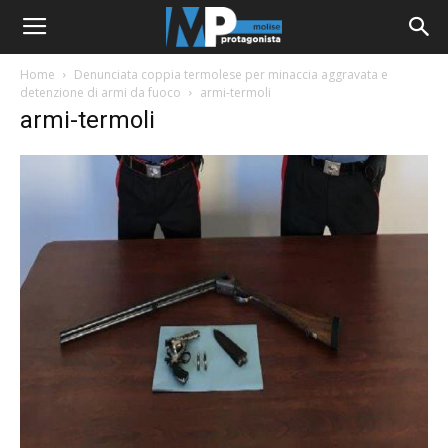
Home
Denunciata coppia termolese per minaccia aggravata e
detenzione di armi da fuoco
armi-termoli
armi-termoli