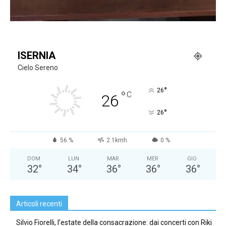
ISERNIA
Cielo Sereno
°
26
°
C
26
°
26
56 %
2.1kmh
0 %
DOM
LUN
MAR
MER
GIO
32
°
34
°
36
°
36
°
36
°
Articoli recenti
Silvio Fiorelli, l’estate della consacrazione: dai concerti con Riki