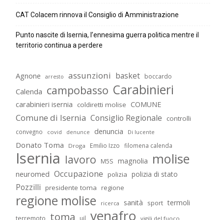
CAT Colacem rinnova il Consiglio di Amministrazione
Punto nascite di Isernia, l’ennesima guerra politica mentre il
territorio continua a perdere
assunzioni
basket
Agnone
boccardo
arresto
Carabinieri
campobasso
Calenda
carabinieri isernia
COMUNE
coldiretti molise
Comune di Isernia
Consiglio Regionale
controlli
denuncia
convegno
covid
Di lucente
denunce
Donato Toma
Emilio Izzo
filomena calenda
Droga
Isernia
molise
lavoro
magnolia
M5S
Occupazione
neuromed
polizia di stato
polizia
Pozzilli
presidente toma
regione
regione molise
sanità
termoli
sport
ricerca
venafro
toma
terremoto
uil
vigili del fuoco