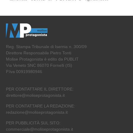
Reg. Stampa Tribunale di Isernia n. 300/09
Direttore Responsabile Pietro Tonti
Molise Protagonista è edito da PUBLIT
Via Veneto SNC 86070 Fornelli (IS)
P.Iva 00919980946
PER CONTATTARE IL DIRETTORE:
direttore@moliseprotagonista.it
PER CONTATTARE LA REDAZIONE:
redazione@moliseprotagonista.it
PER PUBBLICITÀ SUL SITO:
commerciale@moliseprotagonista.it