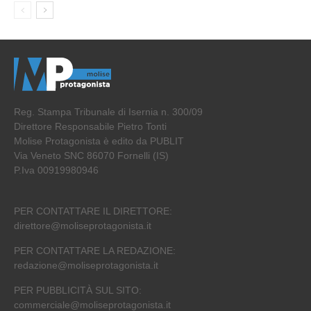
Reg. Stampa Tribunale di Isernia n. 300/09
Direttore Responsabile Pietro Tonti
Molise Protagonista è edito da PUBLIT
Via Veneto SNC 86070 Fornelli (IS)
P.Iva 00919980946
PER CONTATTARE IL DIRETTORE:
direttore@moliseprotagonista.it
PER CONTATTARE LA REDAZIONE:
redazione@moliseprotagonista.it
PER PUBBLICITÀ SUL SITO:
commerciale@moliseprotagonista.it