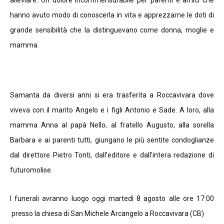
alleviare. Un dolore incommensurabile per parenti e amici che
hanno avuto modo di conoscerla in vita e apprezzarne le doti di
grande sensibilità che la distinguevano come donna, moglie e
mamma.
Samanta da diversi anni si era trasferita a Roccavivara dove
viveva con il marito Angelo e i figli Antonio e Sade. A loro, alla
mamma Anna al papà Nello, al fratello Augusto, alla sorella
Barbara e ai parenti tutti, giungano le più sentite condoglianze
dal direttore Pietro Tonti, dall’editore e dall’intera redazione di
futuromolise.
I funerali avranno luogo oggi martedì 8 agosto alle ore 17:00
presso la chiesa di San Michele Arcangelo a Roccavivara (CB)