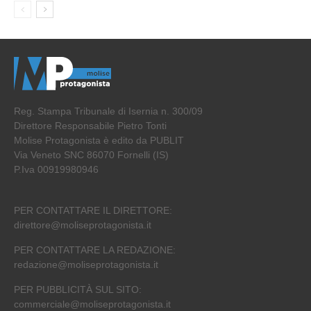
Reg. Stampa Tribunale di Isernia n. 300/09
Direttore Responsabile Pietro Tonti
Molise Protagonista è edito da PUBLIT
Via Veneto SNC 86070 Fornelli (IS)
P.Iva 00919980946
PER CONTATTARE IL DIRETTORE:
direttore@moliseprotagonista.it
PER CONTATTARE LA REDAZIONE:
redazione@moliseprotagonista.it
PER PUBBLICITÀ SUL SITO:
commerciale@moliseprotagonista.it