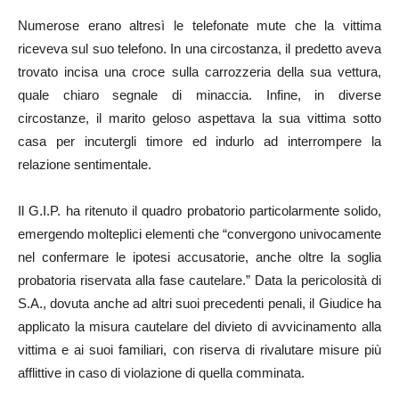
Numerose erano altresì le telefonate mute che la vittima
riceveva sul suo telefono. In una circostanza, il predetto aveva
trovato incisa una croce sulla carrozzeria della sua vettura,
quale chiaro segnale di minaccia. Infine, in diverse
circostanze, il marito geloso aspettava la sua vittima sotto
casa per incutergli timore ed indurlo ad interrompere la
relazione sentimentale.
Il G.I.P. ha ritenuto il quadro probatorio particolarmente solido,
emergendo molteplici elementi che “convergono univocamente
nel confermare le ipotesi accusatorie, anche oltre la soglia
probatoria riservata alla fase cautelare.” Data la pericolosità di
S.A., dovuta anche ad altri suoi precedenti penali, il Giudice ha
applicato la misura cautelare del divieto di avvicinamento alla
vittima e ai suoi familiari, con riserva di rivalutare misure più
afflittive in caso di violazione di quella comminata.