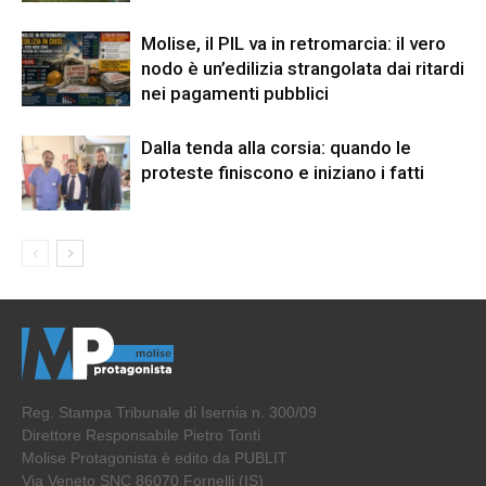
Molise, il PIL va in retromarcia: il vero
nodo è un’edilizia strangolata dai ritardi
nei pagamenti pubblici
Dalla tenda alla corsia: quando le
proteste finiscono e iniziano i fatti
Reg. Stampa Tribunale di Isernia n. 300/09
Direttore Responsabile Pietro Tonti
Molise Protagonista è edito da PUBLIT
Via Veneto SNC 86070 Fornelli (IS)