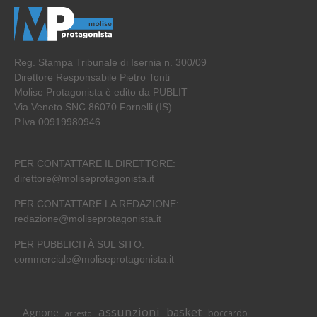
Reg. Stampa Tribunale di Isernia n. 300/09
Direttore Responsabile Pietro Tonti
Molise Protagonista è edito da PUBLIT
Via Veneto SNC 86070 Fornelli (IS)
P.Iva 00919980946
PER CONTATTARE IL DIRETTORE:
direttore@moliseprotagonista.it
PER CONTATTARE LA REDAZIONE:
redazione@moliseprotagonista.it
PER PUBBLICITÀ SUL SITO:
commerciale@moliseprotagonista.it
assunzioni
basket
Agnone
boccardo
arresto