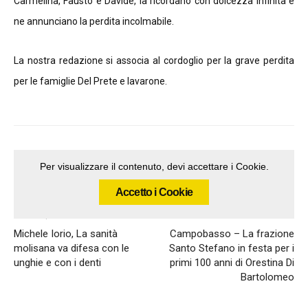
Carmelina, Fausto e Davide, la ricordano con dolcezza infinita e
ne annunciano la perdita incolmabile.
La nostra redazione si associa al cordoglio per la grave perdita
per le famiglie Del Prete e Iavarone.
Per visualizzare il contenuto, devi accettare i Cookie.
Accetto i Cookie
Articolo precedente
Articolo successivo
Michele Iorio, La sanità
Campobasso – La frazione
molisana va difesa con le
Santo Stefano in festa per i
unghie e con i denti
primi 100 anni di Orestina Di
Bartolomeo