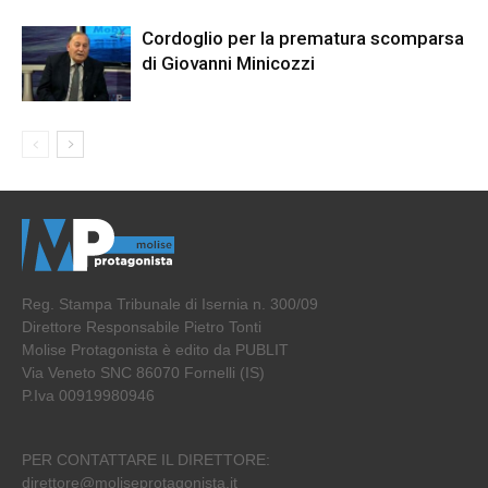
Cordoglio per la prematura scomparsa
di Giovanni Minicozzi
Reg. Stampa Tribunale di Isernia n. 300/09
Direttore Responsabile Pietro Tonti
Molise Protagonista è edito da PUBLIT
Via Veneto SNC 86070 Fornelli (IS)
P.Iva 00919980946
PER CONTATTARE IL DIRETTORE:
direttore@moliseprotagonista.it