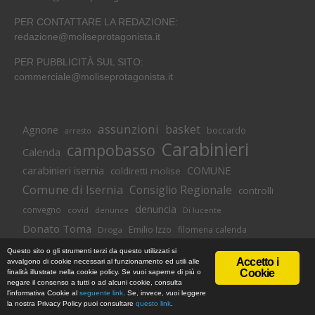
PER CONTATTARE LA REDAZIONE:
redazione@moliseprotagonista.it
PER PUBBLICITÀ SUL SITO:
commerciale@moliseprotagonista.it
assunzioni
basket
Agnone
boccardo
arresto
Carabinieri
campobasso
Calenda
carabinieri isernia
COMUNE
coldiretti molise
Comune di Isernia
Consiglio Regionale
controlli
denuncia
convegno
covid
Di lucente
denunce
Donato Toma
Emilio Izzo
filomena calenda
Droga
Isernia
molise
lavoro
magnolia
M5S
Questo sito o gli strumenti terzi da questo utilizzati si
Accetto i
avvalgono di cookie necessari al funzionamento ed utili alle
Occupazione
neuromed
polizia di stato
polizia
Cookie
finalità illustrate nella cookie policy. Se vuoi saperne di più o
© Copyright 2018 -
Informativa Cookie
|
Privacy Policy
negare il consenso a tutti o ad alcuni cookie, consulta
Pozzilli
presidente toma
regione
MoliseProtagonista | Web Agency
l'informativa Cookie al
seguente link
. Se, invece, vuoi leggere
regione molise
Novus Studios
la nostra Privacy Policy puoi consultare
questo link
.
sanità
termoli
sport
ricerca