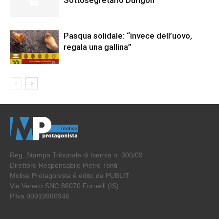
Sottosegretario Durigon
Pasqua solidale: “invece dell’uovo,
regala una gallina”
Reg. Stampa Tribunale di Isernia n. 300/09
Direttore Responsabile Pietro Tonti
Molise Protagonista è edito da PUBLIT
Via Veneto SNC 86070 Fornelli (IS)
P.Iva 00919980946