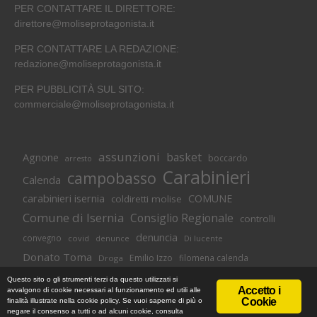
PER CONTATTARE IL DIRETTORE:
direttore@moliseprotagonista.it
PER CONTATTARE LA REDAZIONE:
redazione@moliseprotagonista.it
PER PUBBLICITÀ SUL SITO:
commerciale@moliseprotagonista.it
assunzioni
basket
Agnone
boccardo
arresto
Carabinieri
campobasso
Calenda
carabinieri isernia
COMUNE
coldiretti molise
Comune di Isernia
Consiglio Regionale
controlli
denuncia
convegno
covid
Di lucente
denunce
Donato Toma
Emilio Izzo
filomena calenda
Droga
Isernia
molise
lavoro
magnolia
M5S
Questo sito o gli strumenti terzi da questo utilizzati si
Accetto i
avvalgono di cookie necessari al funzionamento ed utili alle
Occupazione
neuromed
polizia di stato
polizia
Cookie
finalità illustrate nella cookie policy. Se vuoi saperne di più o
© Copyright 2018 -
Informativa Cookie
|
Privacy Policy
negare il consenso a tutti o ad alcuni cookie, consulta