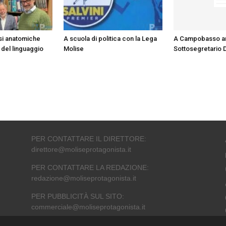
si anatomiche
A scuola di politica con la Lega
A Campobasso arr
 del linguaggio
Molise
Sottosegretario 
PER CONTATTARE IL DIRETTORE:
direttore@moliseprotagonista.it
PER CONTATTARE LA REDAZIONE:
redazione@moliseprotagonista.it
PER PUBBLICITÀ SUL SITO:
commerciale@moliseprotagonista.it