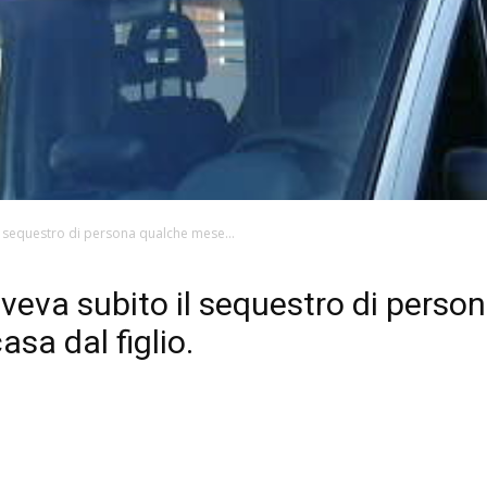
l sequestro di persona qualche mese...
veva subito il sequestro di perso
asa dal figlio.