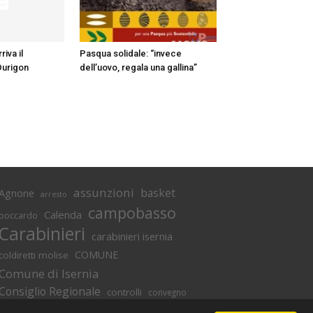
iva il
Pasqua solidale: “invece
Durigon
dell’uovo, regala una gallina”
assunzioni
basket
Agnone
arresto
campobasso
Calenda
boccardo
Carabinieri
carabinieri isernia
COMUNE
coldiretti molise
Comune di Isernia
Consiglio Regionale
controlli
convegno
denuncia
covid
Di lucente
denunce