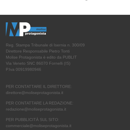
Reg. Stampa Tribunale di Isernia n. 300/09
Direttore Responsabile Pietro Tonti
Molise Protagonista è edito da PUBLIT
Via Veneto SNC 86070 Fornelli (IS)
P.Iva 00919980946
PER CONTATTARE IL DIRETTORE:
direttore@moliseprotagonista.it
PER CONTATTARE LA REDAZIONE:
redazione@moliseprotagonista.it
PER PUBBLICITÀ SUL SITO:
commerciale@moliseprotagonista.it