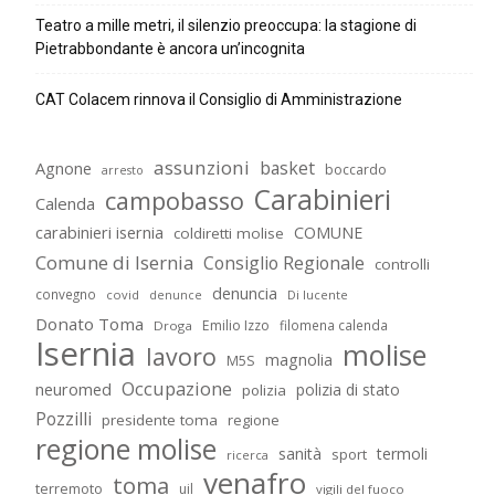
Teatro a mille metri, il silenzio preoccupa: la stagione di
Pietrabbondante è ancora un’incognita
CAT Colacem rinnova il Consiglio di Amministrazione
assunzioni
basket
Agnone
boccardo
arresto
Carabinieri
campobasso
Calenda
carabinieri isernia
COMUNE
coldiretti molise
Comune di Isernia
Consiglio Regionale
controlli
denuncia
convegno
covid
Di lucente
denunce
Donato Toma
Emilio Izzo
filomena calenda
Droga
Isernia
molise
lavoro
magnolia
M5S
Occupazione
neuromed
polizia di stato
polizia
Pozzilli
presidente toma
regione
regione molise
sanità
termoli
sport
ricerca
venafro
toma
terremoto
uil
vigili del fuoco