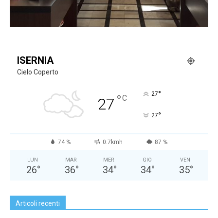
ISERNIA
Cielo Coperto
°
27
°
C
27
°
27
74 %
0.7kmh
87 %
LUN
MAR
MER
GIO
VEN
26
°
36
°
34
°
34
°
35
°
Articoli recenti