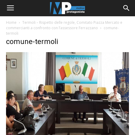
Home
Termoli – Rispetto delle regole, Comitato Piazza Mercato e
commercianti a confronto con l’assessore Ferrazzano
comune-
termoli
comune-termoli