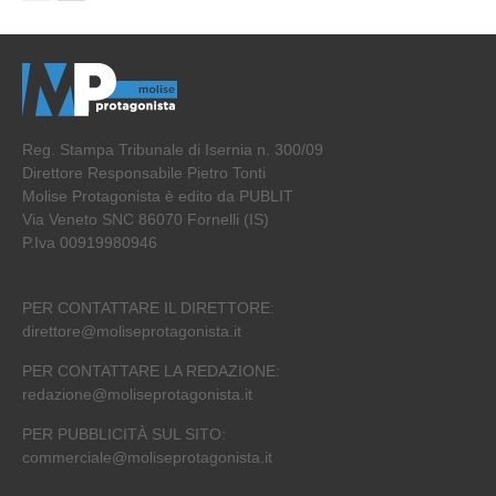
Reg. Stampa Tribunale di Isernia n. 300/09
Direttore Responsabile Pietro Tonti
Molise Protagonista è edito da PUBLIT
Via Veneto SNC 86070 Fornelli (IS)
P.Iva 00919980946
PER CONTATTARE IL DIRETTORE:
direttore@moliseprotagonista.it
PER CONTATTARE LA REDAZIONE:
redazione@moliseprotagonista.it
PER PUBBLICITÀ SUL SITO:
commerciale@moliseprotagonista.it