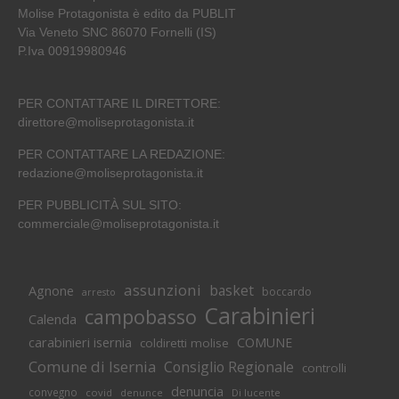
Molise Protagonista è edito da PUBLIT
Via Veneto SNC 86070 Fornelli (IS)
P.Iva 00919980946
PER CONTATTARE IL DIRETTORE:
direttore@moliseprotagonista.it
PER CONTATTARE LA REDAZIONE:
redazione@moliseprotagonista.it
PER PUBBLICITÀ SUL SITO:
commerciale@moliseprotagonista.it
assunzioni
basket
Agnone
boccardo
arresto
Carabinieri
campobasso
Calenda
carabinieri isernia
COMUNE
coldiretti molise
Comune di Isernia
Consiglio Regionale
controlli
denuncia
convegno
covid
Di lucente
denunce