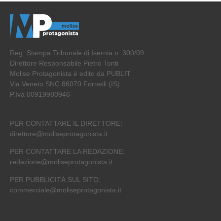
Reg. Stampa Tribunale di Isernia n. 300/09
Direttore Responsabile Pietro Tonti
Molise Protagonista è edito da PUBLIT
Via Veneto SNC 86070 Fornelli (IS)
P.Iva 00919980946
PER CONTATTARE IL DIRETTORE:
direttore@moliseprotagonista.it
PER CONTATTARE LA REDAZIONE:
redazione@moliseprotagonista.it
PER PUBBLICITÀ SUL SITO:
commerciale@moliseprotagonista.it