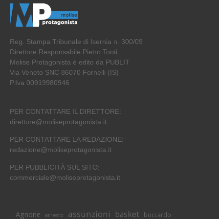
Reg. Stampa Tribunale di Isernia n. 300/09
Direttore Responsabile Pietro Tonti
Molise Protagonista è edito da PUBLIT
Via Veneto SNC 86070 Fornelli (IS)
P.Iva 00919980946
PER CONTATTARE IL DIRETTORE:
direttore@moliseprotagonista.it
PER CONTATTARE LA REDAZIONE:
redazione@moliseprotagonista.it
PER PUBBLICITÀ SUL SITO:
commerciale@moliseprotagonista.it
assunzioni
basket
Agnone
boccardo
arresto