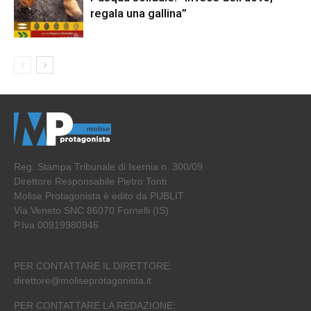
regala una gallina”
Reg. Stampa Tribunale di Isernia n. 300/09
Direttore Responsabile Pietro Tonti
Molise Protagonista è edito da PUBLIT
Via Veneto SNC 86070 Fornelli (IS)
P.Iva 00919980946
PER CONTATTARE IL DIRETTORE:
direttore@moliseprotagonista.it
PER CONTATTARE LA REDAZIONE: