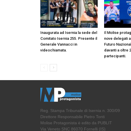
Inaugurata ad Isernia la sede del
Il Molise prota
Comitato Isernia 255. Presente il
nove delegati a
Generale Vannacci in
Futuro Naziona
videochiamata.
davanti a oltre 
partecipanti.
Reg. Stampa Tribunale di Isernia n. 300/09
Direttore Responsabile Pietro Tonti
Molise Protagonista è edito da PUBLIT
Via Veneto SNC 86070 Fornelli (IS)