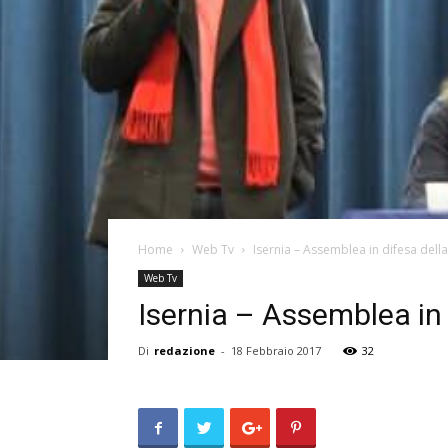
Home
Web Tv
Isernia – Assemblea in difesa dell
Web Tv
Isernia – Assemblea in 
Di
redazione
-
18 Febbraio 2017
32