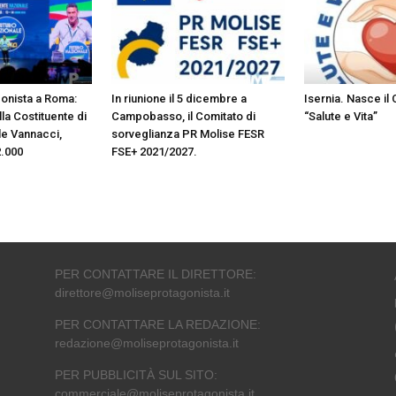
gonista a Roma:
In riunione il 5 dicembre a
Isernia. Nasce il
lla Costituente di
Campobasso, il Comitato di
“Salute e Vita”
le Vannacci,
sorveglianza PR Molise FESR
2.000
FSE+ 2021/2027.
PER CONTATTARE IL DIRETTORE:
direttore@moliseprotagonista.it
PER CONTATTARE LA REDAZIONE:
redazione@moliseprotagonista.it
PER PUBBLICITÀ SUL SITO:
commerciale@moliseprotagonista.it