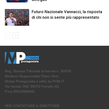
Futuro Nazionale Vannacci, la risposta
di chi non si sente più rappresentato
Reg. Stampa Tribunale di Isernia n. 300/09
Direttore Responsabile Pietro Tonti
Molise Protagonista è edito da PUBLIT
Via Veneto SNC 86070 Fornelli (IS)
P.Iva 00919980946
PER CONTATTARE IL DIRETTORE: