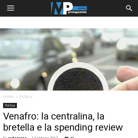
Home
Politica
Politica
Venafro: la centralina, la
bretella e la spending review
Di
redazione
-
1 Febbraio 2017
46