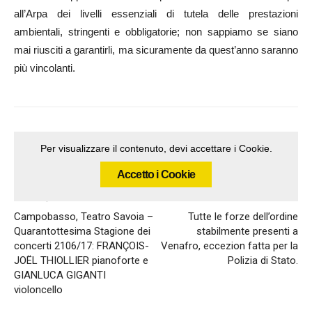
all’Arpa dei livelli essenziali di tutela delle prestazioni
ambientali, stringenti e obbligatorie; non sappiamo se siano
mai riusciti a garantirli, ma sicuramente da quest’anno saranno
più vincolanti.
Per visualizzare il contenuto, devi accettare i Cookie.
Accetto i Cookie
Articolo precedente
Articolo successivo
Campobasso, Teatro Savoia –
Tutte le forze dell’ordine
Quarantottesima Stagione dei
stabilmente presenti a
concerti 2106/17: FRANÇOIS-
Venafro, eccezion fatta per la
JOËL THIOLLIER pianoforte e
Polizia di Stato.
GIANLUCA GIGANTI
violoncello