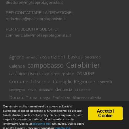
direttore@moliseprotagonista.it
PER CONTATTARE LA REDAZIONE:
redazione@moliseprotagonista.it
PER PUBBLICITÀ SUL SITO:
commerciale@moliseprotagonista.it
assunzioni
basket
Agnone
boccardo
arresto
Carabinieri
campobasso
Calenda
carabinieri isernia
COMUNE
coldiretti molise
Comune di Isernia
Consiglio Regionale
controlli
denuncia
convegno
covid
Di lucente
denunce
Donato Toma
Emilio Izzo
filomena calenda
Droga
Isernia
molise
lavoro
magnolia
M5S
Questo sito o gli strumenti terzi da questo utilizzati si
Accetto i
avvalgono di cookie necessari al funzionamento ed utili alle
Occupazione
neuromed
polizia di stato
polizia
Cookie
finalità illustrate nella cookie policy. Se vuoi saperne di più o
© Copyright 2018 -
Informativa Cookie
|
Privacy Policy
negare il consenso a tutti o ad alcuni cookie, consulta
Pozzilli
presidente toma
regione
MoliseProtagonista | Web Agency
l'informativa Cookie al
seguente link
. Se, invece, vuoi leggere
Novus Studios
la nostra Privacy Policy puoi consultare
questo link
.